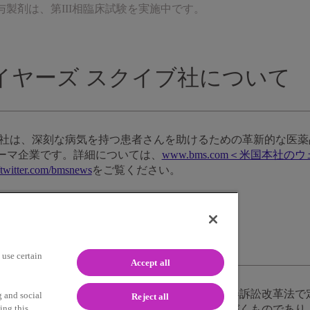
製剤は、第III相臨床試験を実施中です。
イヤーズ スクイブ社について
ブ社は、深刻な病気を持つ患者さんを助けるための革新的な医
ーマ企業です。詳細については、
www.bms.com＜米国本社
//twitter.com/bmsnews
をご覧ください。
する記述
use certain
Accept all
研究、開発及び商品化に関して、1995年私募証券訴訟改革法
g and social
Reject all
ing this
うした将来予測に関する記述は現在の予想に基づくものであり