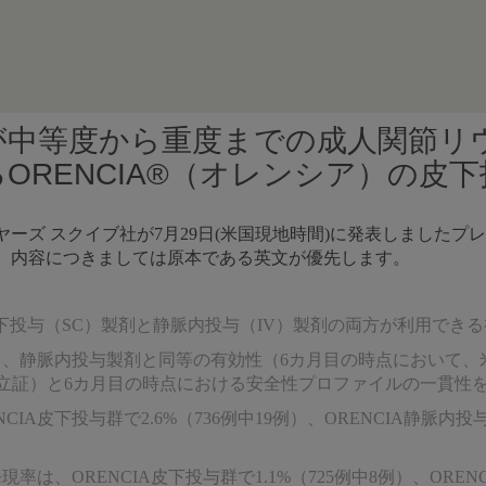
が中等度から重度までの成人関節リ
るORENCIA®（オレンシア）の皮
ーズ スクイブ社が7月29日(米国現地時間)に発表しましたプ
。内容につきましては原本である英文が優先します。
下投与（SC）製剤と静脈内投与（IV）製剤の両方が利用でき
いて、静脈内投与製剤と同等の有効性（6カ月目の時点において
が立証）と6カ月目の時点における安全性プロファイルの一貫性
CIA皮下投与群で2.6%（736例中19例）、ORENCIA静脈
現率は、ORENCIA皮下投与群で1.1%（725例中8例）、OR