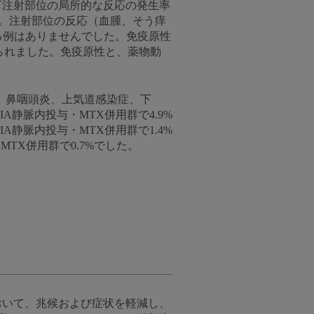
下注射部位の局所的な反応の発生率
した。注射部位の反応（血腫、そう痒
る例はありませんでした。免疫原性
認められました。免疫原性と、薬物動
痛、鼻咽頭炎、上気道感染症、下
IA静脈内投与・MTX併用群で4.9%
IA静脈内投与・MTX併用群で1.4%
MTX併用群で0.7%でした。
おいて、兆候および症状を軽減し、