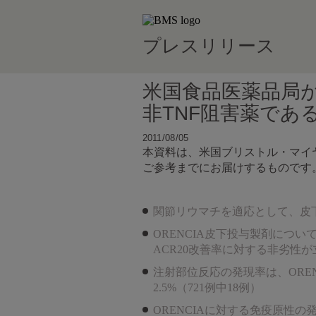
プレスリリース
米国食品医薬品局
非TNF阻害薬であ
2011/08/05
本資料は、米国ブリストル・マイヤ
ご参考までにお届けするものです
関節リウマチを適応として、皮
ORENCIA皮下投与製剤につ
ACR20改善率に対する非劣性
注射部位反応の発現率は、OREN
2.5%（721例中18例）
ORENCIAに対する免疫原性の発