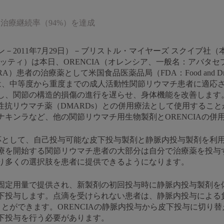
治療継続率（94%）を達成
－2011年7月29日）－ブリストル・マイヤーズ スクイブ社
オッティ）は本日、ORENCIA（オレンシア、一般名：アバタ
者の治療薬として米国食品医薬品局（FDA：Food and Drug Ad
Aは、中等度から重度までの成人活動性関節リウマチ患者に適応
、関節の構造的損傷の進行を遅らせ、身体機能を改善します。O
抗リウマチ薬（DMARDs）との併用療法として使用することがで
キンラなど、他の関節リウマチ用生物製剤とORENCIAの併
適応として、自己投与可能な皮下投与製剤と静脈内投与製剤を利
を開始する関節リウマチ患者の大部分は自分で治療薬を投与する
り多くの選択肢を患者に提供できるようになります。
の固定用量で提供され、新製剤の初回投与時に静脈内投与製剤を体重1
皮下投与します。点滴を受けられない患者は、静脈内投与による
ることができます。ORENCIAの静脈内投与から皮下投与に切り
下投与を行う必要があります。