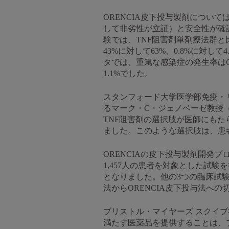
ORENCIA皮下投与製剤につい
して非劣性が立証）と安全性が確認
験では、TNF阻害剤単剤療法群と
43%に対して63%、0.8%に対
タでは、重篤な感染症の発生率はOR
1.1%でした。
スタンフォード大学医学部免疫・
るマーク・C・ジェノベーゼ教授
TNF阻害剤の選択肢が医師にもた
ました。このような選択肢は、患
ORENCIAの皮下投与製剤開発プ
1,457人の患者を対象とした試
となりました。他の3つの臨床試験で
法からORENCIA皮下投与法へ
ブリストル・マイヤーズ スクイ
満たす医薬品を提供することは、