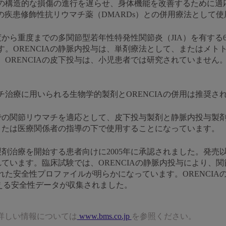
構造的な損傷の進行を遅らせ、身体機能を改善するために適応さ
の疾患修飾性抗リウマチ薬（DMARDs）との併用療法として
等度から重度までの多関節型若年性特発性関節炎（JIA）を有す
。ORENCIAの静脈内投与は、単剤療法として、またはメト
ORENCIAの皮下投与は、小児患者では研究されていません。O
治療に用いられる生物学的製剤とORENCIAの併用は推奨さ
までの関節リウマチを適応として、皮下投与製剤と静脈内投与製
師または医療関係者の指導の下で使用することになっています。
製剤治療を開始する患者向けに2005年に承認されました。発売以来
されています。臨床試験では、ORENCIAの静脈内投与により、
た安全性プロファイルが明らかになっています。ORENCIA
を超える安全性データが収集されました。
詳しい情報については
www.bms.co.jp
を参照ください。