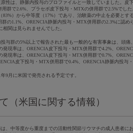
免疫原性は、静脈内投与のプロファイルと一致していました。皮
の併用群で2.6%、プラセボ皮下投与・MTXの併用群で2.5%で
83%）から中等度（17%）であり、治験薬の中止を必要とす
用群の1.1%、ORENCIA静脈内投与・MTX併用群の2.3%に
に相関は見られませんでした。
脈内投与群の5%以上で報告された最も一般的な有害事象は、頭
率は、ORENCIA皮下投与・MTX併用群で4.2%、ORENC
率は、ORENCIA皮下投与・MTX併用群で0.7%、ORENC
CIA皮下投与・MTX併用群で0.4%、ORENCIA静脈内投与・
011年9月に米国で発売される予定です。
ついて（米国に関する情報）
投与は、中等度から重度までの活動性関節リウマチの成人患者に