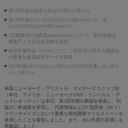
第1四半期の純売上高は5%増の53億ドル
第1四半期のGAAPのEPSは12%増の0.64ドル、非
GAAPのEPSは10%増の0.64ドル
2型糖尿病の治療薬dapagliflozinについて、欧州医薬品
審査庁より肯定的見解を取得
欧州肝臓学会（EASL）にて、C型肝炎に対する開発品
の重要な新規臨床データを発表
2012年度のGAAPおよび非GAAPのEPS見通しは1.90ド
ル～2.00ドル
米国ニューヨーク－ブリストル・マイヤーズ スクイブ社
（本社：アメリカ・ニューヨーク/CEO：ランベルト・ア
ンドレオッティ）は本日、第1四半期の業績を発表し、利
益の二桁成長を実現し、代謝領域およびC型肝炎（HCV）
フランチャイズにおいて重要な研究開発マイルストーンを
達成したことを報告しました。また、2012年度の見通しを
再確認しました。