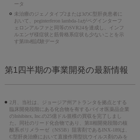
ータ
未治療のジェノタイプ2または3のC型肝炎患者に
おいて、peginterferon lambda-1aがペグインターフ
ェロンアルファと同等のSVR24を達成し、インフ
ルエンザ様症状と筋骨格系症状も少ないことを示
す第IIb相試験データ
第1四半期の事業開発の最新情報
2月、当社は、ジョージア州アトランタを拠点とする
臨床開発段階にある化合物を有するバイオ医薬品企業
のInhibitex, Inc.の25億ドル規模の買収を完了しまし
た。同社のリード化合物であり、第II相開発段階の核
酸系ポリメラーゼ（NS5B）阻害剤であるINX-189は、
C型肝炎治療において直接作用型抗ウイルス剤のみを