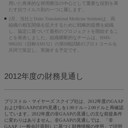
用いた将来的な併用療法の中心として重要な役割を果
たす抗ウイルス剤の一つに属します。
2月、当社とDuke Translational Medicine Instituteは、両
組織の相互関係を拡大するために戦略的提携を組織
し、協定に基づいて最初のプロジェクトを開始するこ
とを発表しました。組織横断的なチームは、BMS-
986202（旧称AM152）の第II相試験のプロトコールを
共同で策定し、実施する予定です。
2012年度の財務見通し
ブリストル・マイヤーズ スクイブ社は、2012年度のGAAP
および非GAAPのEPS見通しを1.90ドル～2.00ドルと再確認
しています。2012年度の非GAAPの見通しの主な前提条件
に変わりはありません。非GAAPの見通しでは、「非
GAAP（一般会計原則）に基づく財務情報の使用」で説明