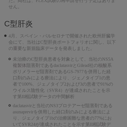
た。両社は、FLEX試験の再申請を行う予定はありま
せん。
C型肝炎
4月、スペイン・バルセロナで開催された欧州肝臓学
会にて、当社はC型肝炎ポートフォリオに関し、以下
の重要な新規臨床データを発表しました。
未治療のC型肝炎患者を対象として、当社のNS5A
複製体阻害剤であるdaclatasvirとGilead社の核酸系
ポリメラーゼ阻害剤であるGS-7977を併用した経
口剤のみによる療法により、ジェノタイプ1の患
者で100%、ジェノタイプ2および3の患者で91%の
ウイルス陰性化（SVR4）が達成されたことを示
す第II相試験データの中間解析
daclatasvirと当社のNS3プロテアーゼ阻害剤である
asunaprevirを併用した経口剤のみによる療法によ
り、ジェノタイプ1bの治療困難な患者の77%にお
いてSVR24が達成されたことを示す第II相試験デ