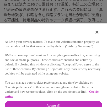
造または販売における困難および遅延、特許上の立場およ
び訴訟の最終結果が含まれます。これらの要因には、『真
珠数珠繋ぎ』戦略を含む戦略プランを当社が順調に実施す
る可能性、特定製品の特許やデータ保護の満了、政府によ
る調査の影響と結果も含まれます。パイプライン製品に関
しては、今後の臨床試験が今回のリリースに記載するデー
タを裏付け、当該製品が必要な承認を取得する、または商
業的に成功するという保証はありません。また、承認を申
At BMS your privacy matters. To make our websites function properly we
請し、その申請を予定の期限までに行う、または契約上の
use certain cookies that are enabled by default (“Strictly Necessary”).
マイルストーンが達成されるという保証もありません。こ
BMS also uses optional cookies for analytics, personalisation, advertising
れらやその他のリスクと不確実性に関する詳細および検討
and social media purposes. These cookies are enabled and active by
については、当期報告書（Form 8-K）、四半期報告書
default. By closing this window or clicking "Accept all", you agree to the
（Form 10-Q）、年次報告書（Form 10-K）など、当社が証
use of these cookies. By clicking “Reject all” only those strictly necessary
券取引委員会に提示または提出した定期報告書をご参照く
cookies will be activated while using our website.
ださい。当社は、新たな知見、今後の出来事の結果を問わ
You can manage your cookies preferences at any time by clicking on
ず、一切の将来予測等に関する記述について、公に更新す
"Cookie preferences" in this banner or through our website. To better
る義務を負うものではありません。
understand how we use cookies, click on the cookie notice link.
Cookie
notice
詳細（「非GAAP（一般会計原則）に基づく財務情報の使
用」を含みます）につきましては、ブリストル・マイヤー
Accept all