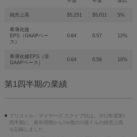
年度
年度
度比
純売上高
$5,251
$5,011
5%
希薄化後
EPS（GAAPベー
0.64
0.57
12%
ス）
希薄化後EPS（非
0.64
0.58
10%
GAAPベース）
第1四半期の業績
ブリストル・マイヤーズ スクイブ社は、2012年度第1
四半期に、前年同期から5%増の53億ドルの純売上高
を記録しました