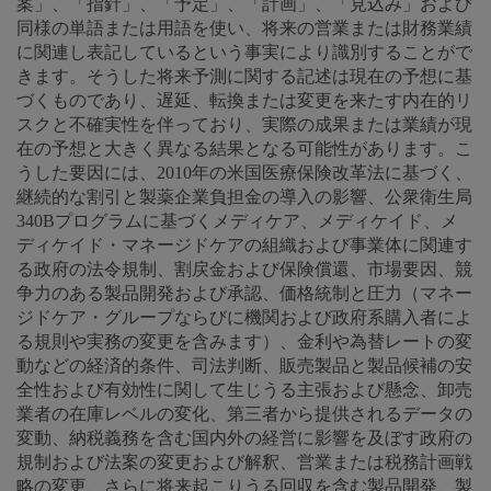
案」、「指針」、「予定」、「計画」、「見込み」および
同様の単語または用語を使い、将来の営業または財務業績
に関連し表記しているという事実により識別することがで
きます。そうした将来予測に関する記述は現在の予想に基
づくものであり、遅延、転換または変更を来たす内在的リ
スクと不確実性を伴っており、実際の成果または業績が現
在の予想と大きく異なる結果となる可能性があります。こ
うした要因には、2010年の米国医療保険改革法に基づく、
継続的な割引と製薬企業負担金の導入の影響、公衆衛生局
340Bプログラムに基づくメディケア、メディケイド、メ
ディケイド・マネージドケアの組織および事業体に関連す
る政府の法令規制、割戻金および保険償還、市場要因、競
争力のある製品開発および承認、価格統制と圧力（マネー
ジドケア・グループならびに機関および政府系購入者によ
る規則や実務の変更を含みます）、金利や為替レートの変
動などの経済的条件、司法判断、販売製品と製品候補の安
全性および有効性に関して生じうる主張および懸念、卸売
業者の在庫レベルの変化、第三者から提供されるデータの
変動、納税義務を含む国内外の経営に影響を及ぼす政府の
規制および法案の変更および解釈、営業または税務計画戦
略の変更、さらに将来起こりうる回収を含む製品開発、製