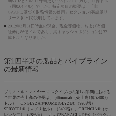
期の10億ドル（1株当たり0.58ドル）に対し、11億ドル
（同0.64ドル）でした。特定項目の概要は、「非
GAAPに基づく財務情報の使用」セクション[英語版リ
リース参照]で説明しています。
2012年3月31日時点の現金、現金等価物、および有価
証券は86億ドルであり、純キャッシュポジションは32
億ドルとなりました。
第1四半期の製品とパイプライン
の最新情報
ブリストル・マイヤーズ スクイブ社の第1四半期における
全世界の売上高の伸長は、ipilimumab（売上高1億5,400万
ドル）、ONGLYZA®/KOMBIGLYZE®（99%増）、
SPRYCEL®（スプリセル）（34%増）、ORENCIA®（オ
レンシア）（28%増）、およびBARACLUDE®（バラクル