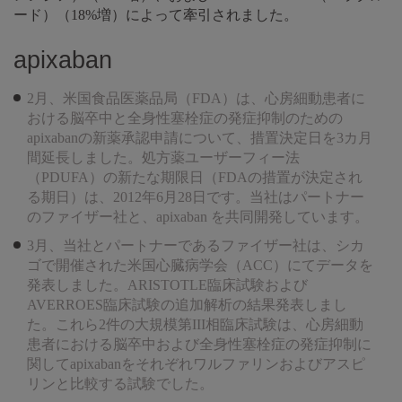
ード）（18%増）によって牽引されました。
apixaban
2月、米国食品医薬品局（FDA）は、心房細動患者に
おける脳卒中と全身性塞栓症の発症抑制のための
apixabanの新薬承認申請について、措置決定日を3カ月
間延長しました。処方薬ユーザーフィー法
（PDUFA）の新たな期限日（FDAの措置が決定され
る期日）は、2012年6月28日です。当社はパートナー
のファイザー社と、apixaban を共同開発しています。
3月、当社とパートナーであるファイザー社は、シカ
ゴで開催された米国心臓病学会（ACC）にてデータを
発表しました。ARISTOTLE臨床試験および
AVERROES臨床試験の追加解析の結果発表しまし
た。これら2件の大規模第III相臨床試験は、心房細動
患者における脳卒中および全身性塞栓症の発症抑制に
関してapixabanをそれぞれワルファリンおよびアスピ
リンと比較する試験でした。