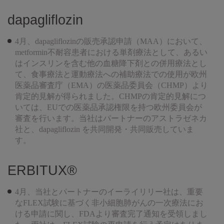
dapagliflozin
4月、dapagliflozinの販売承認申請（MAA）において、
metformin不耐容患者における単剤療法として、あるい
はインスリンを含む他の血糖降下剤との併用療法とし
て、食事療法と運動療法への補助療法での使用が欧州
医薬品審査庁（EMA）の医薬品委員会（CHMP）より
肯定的見解が得られました。CHMPの肯定的見解につ
いては、EUでの医薬品承認権限を持つ欧州委員会が
審査を行います。当社はパートナーのアストラゼネカ
社と、dapagliflozin を共同開発・共同販売していま
す。
ERBITUX®
4月、当社とパートナーのイーライリリー社は、重要
なFLEX試験に基づく非小細胞肺がんの一次療法にお
ける申請に関し、FDAより審査完了通知を受領しまし