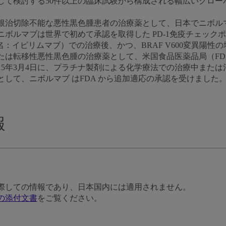
して検討する50件以上の臨床試験から構成される幅広いグロー
日に根治切除不能な悪性黒色腫患者の治療薬として、日本でニボ
ボルマブは世界で初めて承認を取得した PD-1免疫チェック
般名：イピリムマブ）での治療後、かつ、BRAF V600変異陽性
たは転移性悪性黒色腫の治療薬として、米国食品医薬品局（FD
15年3月4日に、プラチナ製剤による化学療法での治療中また
して、ニボルマブ はFDA から追加適応の承認を受けました
報
際しての情報であり、日本国内には適用されません。
の添付文書
をご覧ください。