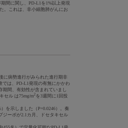
期間に関し、PD-L1を1%以上発現
した。これは、非小細胞肺がんにお
治療後に病勢進行がみられた進行期非
では、PD-L1発現の有無にかかわ
生存期間、有効性が含まれていまし
2
ル は75mg/m
を3週間に1回投
示しました（P=0.0246）。奏
プジーボが2.1カ月、ドセタキセル
455名）で定量化可能なPD-L1発