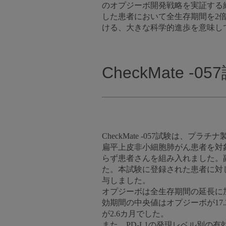
のオプジーボ開発戦略を実証する結果で
した患者において全生存期間を2倍
ける、大きな科学的進歩を意味し
CheckMate -
CheckMate -057試験は
扁平上皮非小細胞肺がん患者を対象
らず患者さんを組み入れました。副
た。本試験に登録された患者に対し、
与しました。
オプジーボは全生存期間の延長に加え
効期間の中央値はオプジーボが17
が2.6カ月でした。
また、PD-L1の発現レベル別の有