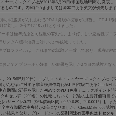
ヤーズ スクイブ社が2015年5月29日(米国現地時間)に発表
するものです。内容につきましては原本である英文が優先しま
非扁平上皮非小細胞肺がんにおけるPD-L1発現の役割が明確に；PD-
月に対し、2倍の17-19カ月となりました。
プジーボは標準治療と同程度の有効性、より好ましい忍容性プロ
行リスクを標準治療に対して27%低減しました。
性プロファイルは、これまでの試験と一致しており、現在の標
においてオプジーボが好ましい結果を示した2つ目の試験とな
2015年5月29日）－ブリストル・マイヤーズ スクイブ社（N
ん患者に対する非盲検無作為化第III相試験であるCheckMate
生存期間の延長を示した初めてのPD-1免疫チェックポイント
セタキセル群（290名）の比較において、試験の主要評価項目
ード比0.73（96%信頼区間：0.59-0.89、P=0.0015）]
全生存期間の中央値が2倍になりました。CheckMate -05
しい結果となり、グレード3～5の薬剤関連有害事象はドセタキセ