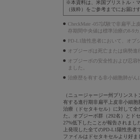
※本資料は、米国ブリストル・マイ
（抜粋）をご参考までにお届け
CheckMate -057試験で
存期間中央値は標準治療の8-9カ
PD-L1陰性患者において、オ
オプジーボは死亡または病勢進
オプジーボの安全性および忍容
ました。
治療歴を有する非小細胞肺がん
（ニュージャージー州プリンストン、
有する進行期非扁平上皮非小細胞肺が
治療（ドセタキセル）に対して全
た。オプジーボ群（292名）とド
27%低下したことが報告されました[ハザ
上発現した全てのPD-L1陽性患者で
ファイルはドセタキセルより好ま