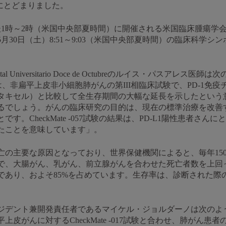
にとどまりました。
後1時～2時（米国中央部夏時間）に開催される米国臨床腫瘍学会
月30日（土）8:51～9:03（米国中央部夏時間）の臨床科学
 Universitario Doce de Octubreのルイス・パスア
験の結果は、非扁平上皮非小細胞肺がんの第III相臨床試験で、PD-
タキセル）と比較して全生存期間の大幅な延長を示したという
るでしょう。がんの臨床研究の目的は、現在の標準治療を改善
す。CheckMate -057試験の結果は、PD-L1陽性患者さ
たことを意味しています」。
亡の主要な原因となっており、世界保健機関によると、毎年15
で、大腸がん、乳がん、前立腺がんを合わせた死亡者数を上回
であり、およそ85%を占めています。生存率は、診断された際
ジデント兼開発責任者であるマイケル・ジョルダーノは次のよう
皮がんに対するCheckMate -017試験と合わせ、肺がん