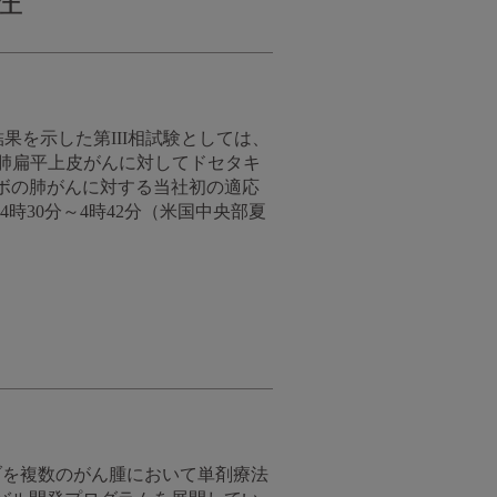
結果を示した第III相試験としては、
進行期肺扁平上皮がんに対してドセタキ
ボの肺がんに対する当社初の適応
後4時30分～4時42分（米国中央部夏
マブを複数のがん腫において単剤療法