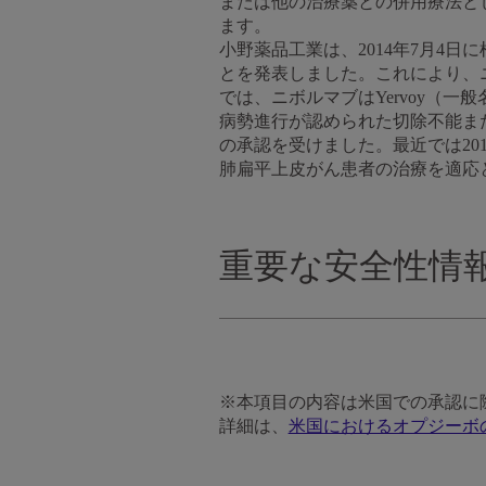
または他の治療薬との併用療法と
ます。
小野薬品工業は、2014年7月4
とを発表しました。これにより、ニ
では、ニボルマブはYervoy（一
病勢進行が認められた切除不能ま
の承認を受けました。最近では20
肺扁平上皮がん患者の治療を適応と
重要な安全性情
※本項目の内容は米国での承認に
詳細は、
米国におけるオプジーボ