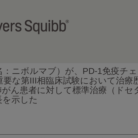
：ニボルマブ）が、PD-1免疫チ
要な第III相臨床試験において治療
肺がん患者に対して標準治療（ドセ
長を示した