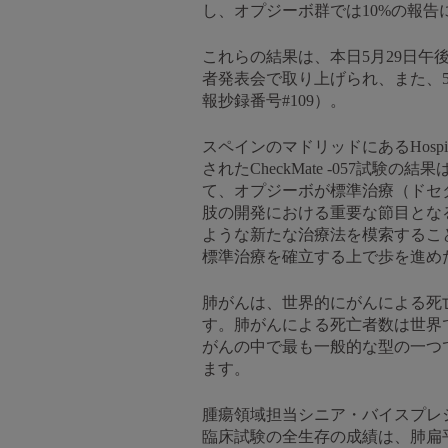
し、オプジーボ群では10%の報告
これらの結果は、本日5月29日午
者発表会で取り上げられ、また、5
報抄録番号#109）。
スペインのマドリッドにあるHospital
されたCheckMate -057試
て、オプジーボが標準治療（ドセ
肢の開発における重要な節目とな
ような新たな治療法を模索することで
標準治療を確立する上で歩を進め
肺がんは、世界的にがんによる死
す。肺がんによる死亡者数は世界
がんの中で最も一般的な型の一つ
ます。
腫瘍領域担当シニア・バイスプレ
臨床試験の全生存の成績は、肺扁平上