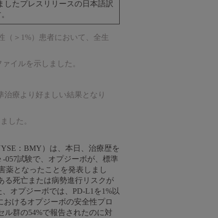
しましたプレスリリースの日本語訳
す。
L1陽性（＞1%）患者において、全生
ファイルを示しました。
準治療より好ましい結果となり
りました。
YSE：BMY）は、本日、治療歴を
 -057試験で、オプジーボが、標準
阻害薬となったことを発表しまし
である死亡または病勢進行リスクが
。また、オプジーボでは、PD-L1を1%以
7試験におけるオプジーボの安全性プロ
ル群の54%で報告されたのに対