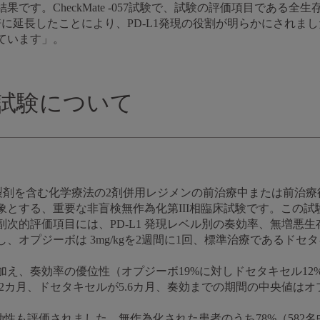
す。CheckMate -057試験で、試験の評価項目である全生存
に延長したことにより、PD-L1発現の役割が明らかにされま
ています」。
057試験について
、プラチナ製剤を含む化学療法の2剤併用レジメンの前治療中または前
とする、重要な非盲検無作為化第III相臨床試験です。この試験
次的評価項目には、PD-L1 発現レベル別の奏効率、無増悪
オプジーボは 3mg/kgを2週間に1回、標準治療であるドセタキセ
、奏効率の優位性（オプジーボ19%に対しドセタキセル12%）を
.2カ月、ドセタキセルが5.6カ月、奏効までの期間の中央値はオ
効性も評価されました。無作為化された患者のうち78%（582名中