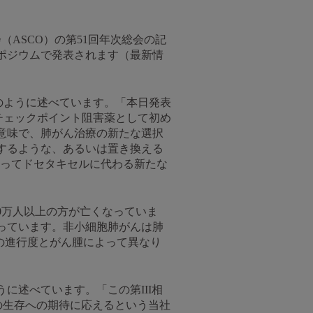
（ASCO）の第51回年次総会の記
シンポジウムで発表されます（最新情
レス医師は次のように述べています。「本日発表
1免疫チェックポイント阻害薬として初め
意味で、肺がん治療の新たな選択
するような、あるいは置き換える
んにとってドセタキセルに代わる新たな
0万人以上の方が亡くなっていま
っています。非小細胞肺がんは肺
の進行度とがん腫によって異なり
に述べています。「この第III相
患者の生存への期待に応えるという当社