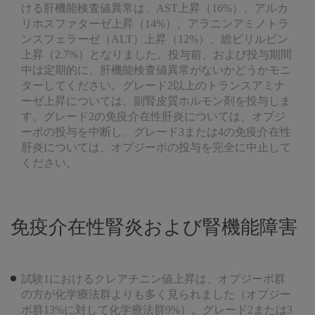
ける肝機能検査値異常は、AST上昇（16%）、アルカ
リホスファターゼ上昇（14%）、アラニンアミノトラ
ンスフェラーゼ（ALT）上昇（12%）、総ビリルビン
上昇（2.7%）となりました。投与前、および投与期間
中は定期的に、肝機能検査値異常がないかどうかモニ
ターしてください。グレード2以上のトランスアミナ
ーゼ上昇については、副腎皮質ホルモン剤を投与しま
す。グレード2の免疫介在性肝炎については、オプジ
ーボの投与を中断し、グレード3または4の免疫介在性
肝炎については、オプジーボの投与を完全に中止して
ください。
免疫介在性腎炎および腎機能障害
試験1におけるクレアチニン値上昇は、オプジーボ群
の方が化学療法群よりも多く見られました（オプジー
ボ群13%に対して化学療法群9%）。グレード2または3