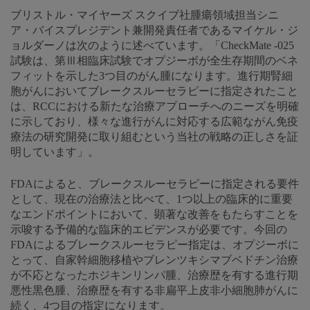
ブリストル・マイヤーズ スクイブ社腫瘍領域担当シニ
ア・バイスプレジデント兼開発責任者であるマイケル・ジ
ョルダーノは次のように述べています。「CheckMate -025
試験は、第Ⅲ相臨床試験でオプジーボが全生存期間のベネ
フィットを示した3つ目のがん腫になります。進行期腎細
胞がんにおいてブレークスルーセラピーに指定されたこと
は、RCCにおける新たな治療アプローチへのニーズを明確
に示しており、様々な進行がんに対応する広範ながん免疫
療法の研究開発に取り組むという当社の戦略の正しさを証
明しています」。
FDAによると、ブレークスルーセラピーに指定される要件
として、現在の治療法と比べて、1つ以上の臨床的に重要
なエンドポイントにおいて、顕著な改善をもたらすことを
示唆する予備的な臨床的エビデンスが必要です。今回の
FDAによるブレークスルーセラピー指定は、オプジーボに
とって、自家幹細胞移植やブレンツキシマブベドチン治療
が不応となったホジキンリンパ腫、治療歴を有する進行期
悪性黒色腫、治療歴を有する非扁平上皮非小細胞肺がんに
続く、4つ目の指定になります。