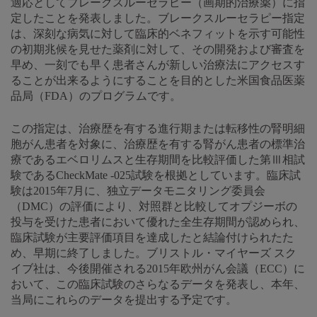
適応としてブレークスルーセラピー（画期的治療薬）に指
定したことを発表しました。ブレークスルーセラピー指定
は、深刻な病気に対して臨床的ベネフィットを示す可能性
の初期兆候を見せた薬剤に対して、その開発および審査を
早め、一刻でも早く患者さんが新しい治療法にアクセスす
ることが出来るようにすることを目的とした米国食品医薬
品局（FDA）のプログラムです。
この指定は、治療歴を有する進行期または転移性の腎明細
胞がん患者を対象に、治療歴を有する腎がん患者の標準治
療であるエベロリムスと生存期間を比較評価した第Ⅲ相試
験であるCheckMate -025試験を根拠としています。臨床試
験は2015年7月に、独立データモニタリング委員会
（DMC）の評価により、対照群と比較してオプジーボの
投与を受けた患者において優れた全生存期間が認められ、
臨床試験が主要評価項目を達成したと結論付けられたた
め、早期に終了しました。ブリストル・マイヤーズ スク
イブ社は、今後開催される2015年欧州がん会議（ECC）に
おいて、この臨床試験のさらなるデータを発表し、本年、
当局にこれらのデータを提出する予定です。