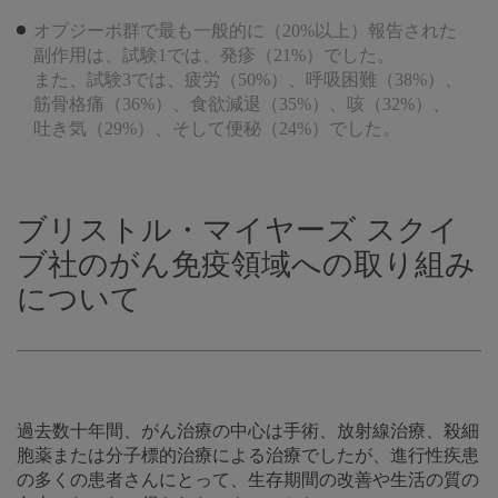
オプジーボ群で最も一般的に（20%以上）報告された
副作用は、試験1では、発疹（21%）でした。
また、試験3では、疲労（50%）、呼吸困難（38%）、
筋骨格痛（36%）、食欲減退（35%）、咳（32%）、
吐き気（29%）、そして便秘（24%）でした。
ブリストル・マイヤーズ スクイ
ブ社のがん免疫領域への取り組み
について
過去数十年間、がん治療の中心は手術、放射線治療、殺細
胞薬または分子標的治療による治療でしたが、進行性疾患
の多くの患者さんにとって、生存期間の改善や生活の質の