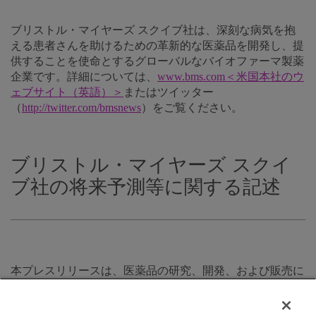
ブリストル・マイヤーズ スクイブ社は、深刻な病気を抱
える患者さんを助けるための革新的な医薬品を開発し、提
供することを使命とするグローバルなバイオファーマ製薬
企業です。詳細については、
www.bms.com＜米国本社のウ
ェブサイト（英語）＞
またはツイッター
（
http://twitter.com/bmsnews
）をご覧ください。
ブリストル・マイヤーズ スクイ
ブ社の将来予測等に関する記述
本プレスリリースは、医薬品の研究、開発、および販売に
ついて、1995年民間有価証券訴訟改正法の趣旨の範疇に含
まれる「将来予測に関する記述」を含んでいます。そうし