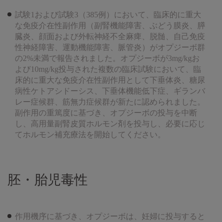
試験1および試験3（385例）において、臨床的に重大
な免疫介在性副作用（副腎機能障害、ぶどう膜炎、膵
臓炎、顔面および外転神経不全麻痺、脱髄、自己免疫
性神経障害、運動機能障害、脈管炎）がオプジーボ群
の2%未満で報告されました。オプジーボが3mg/kgお
よび10mg/kg投与された複数の臨床試験において、臨
床的に重大な免疫介在性副作用として下垂体炎、糖尿
病性ケトアシドーシス、下垂体機能低下症、ギランバ
レー症候群、筋無力症候群が新たに認められました。
副作用の重篤度に基づき、オプジーボの投与を中断
し、高用量副腎皮質ホルモン剤を投与し、必要に応じ
てホルモン補充療法を開始してください。
胚・胎児毒性
作用機序に基づき、オプジーボは、妊婦に投与すると