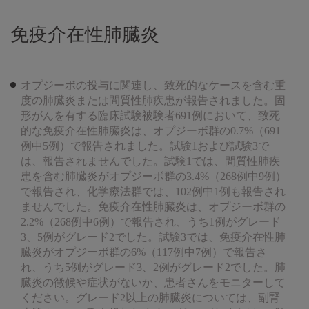
免疫介在性肺臓炎
オプジーボの投与に関連し、致死的なケースを含む重
度の肺臓炎または間質性肺疾患が報告されました。固
形がんを有する臨床試験被験者691例において、致死
的な免疫介在性肺臓炎は、オプジーボ群の0.7%（691
例中5例）で報告されました。試験1および試験3で
は、報告されませんでした。試験1では、間質性肺疾
患を含む肺臓炎がオプジーボ群の3.4%（268例中9例）
で報告され、化学療法群では、102例中1例も報告され
ませんでした。免疫介在性肺臓炎は、オプジーボ群の
2.2%（268例中6例）で報告され、うち1例がグレード
3、5例がグレード2でした。試験3では、免疫介在性肺
臓炎がオプジーボ群の6%（117例中7例）で報告さ
れ、うち5例がグレード3、2例がグレード2でした。肺
臓炎の徴候や症状がないか、患者さんをモニターして
ください。グレード2以上の肺臓炎については、副腎