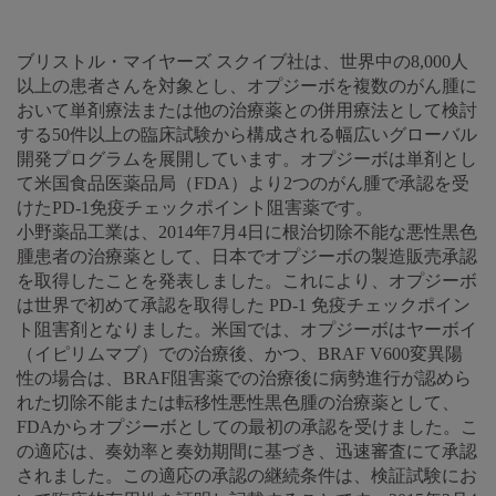
ブリストル・マイヤーズ スクイブ社は、世界中の8,000人
以上の患者さんを対象とし、オプジーボを複数のがん腫に
おいて単剤療法または他の治療薬との併用療法として検討
する50件以上の臨床試験から構成される幅広いグローバル
開発プログラムを展開しています。オプジーボは単剤とし
て米国食品医薬品局（FDA）より2つのがん腫で承認を受
けたPD-1免疫チェックポイント阻害薬です。
小野薬品工業は、2014年7月4日に根治切除不能な悪性黒色
腫患者の治療薬として、日本でオプジーボの製造販売承認
を取得したことを発表しました。これにより、オプジーボ
は世界で初めて承認を取得した PD-1 免疫チェックポイン
ト阻害剤となりました。米国では、オプジーボはヤーボイ
（イピリムマブ）での治療後、かつ、BRAF V600変異陽
性の場合は、BRAF阻害薬での治療後に病勢進行が認めら
れた切除不能または転移性悪性黒色腫の治療薬として、
FDAからオプジーボとしての最初の承認を受けました。こ
の適応は、奏効率と奏効期間に基づき、迅速審査にて承認
されました。この適応の承認の継続条件は、検証試験にお