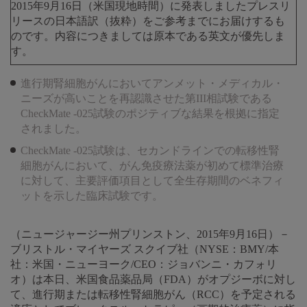
2015年9月16日（米国現地時間）に発表しましたプレスリ
リースの日本語訳（抜粋）をご参考までにお届けするも
のです。内容につきましては原本である英文が優先しま
す。
進行期腎細胞がんにおいてアンメット・メディカル・
ニーズが高いことを再認識させた第III相試験である
CheckMate -025試験のポジティブな結果を根拠に指定
されました。
CheckMate -025試験は、セカンドラインでの転移性腎
細胞がんにおいて、がん免疫療法薬が初めて標準治療
に対して、主要評価項目として全生存期間のベネフィ
ットを示した臨床試験です。
（ニュージャージー州プリンストン、2015年9月16日）－
ブリストル・マイヤーズ スクイブ社（NYSE：BMY/本
社：米国・ニューヨーク/CEO：ジョバンニ・カフォリ
オ）は本日、米国食品薬品局（FDA）がオプジーボに対し
て、進行期または転移性腎細胞がん（RCC）を予定される