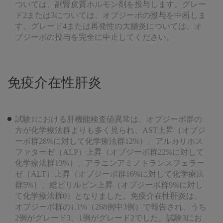
ついては、副腎皮質ホルモン剤を投与します。グレー
ド2または3については、オプジーボの投与を中断しま
す。グレード4または再発性の大腸炎については、オ
プジーボの投与を完全に中止してください。
免疫介在性肝炎
試験1における肝機能検査値異常は、オプジーボ群の
方が化学療法群よりも多く見られ、AST上昇（オプジ
ーボ群28%に対して化学療法群12%）、アルカリホス
ファターゼ（ALP）上昇（オプジーボ群22%に対して
化学療法群13%）、アラニンアミノトランスフェラー
ゼ（ALT）上昇（オプジーボ群16%に対して化学療法
群5%）、総ビリルビン上昇（オプジーボ群9%に対し
て化学療法群0）となりました。免疫介在性肝炎は、
オプジーボ群の1.1%（268例中3例）で報告され、うち
2例がグレード3、1例がグレード2でした。試験3にお