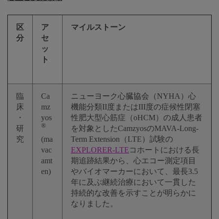
区
ア
マイルストーン
分
セ
ッ
ト
臨
Ca
ニューヨーク心臓協会（NYHA）心
床
mz
機能分類II度またはIII度の症候性閉塞
・
yos
性肥大型心筋症（oHCM）の成人患者
®
研
を対象としたCamzyosのMAVA-Long-
究
(ma
Term Extension（LTE）試験の
vac
EXPLORER-LTE
コホートにおける長
amt
期追跡結果から、心エコー測定項目
en)
やバイオマーカーにおいて、最長3.5
年に及ぶ継続治療において一貫した
持続的な改善を示すことが明らかに
なりました。