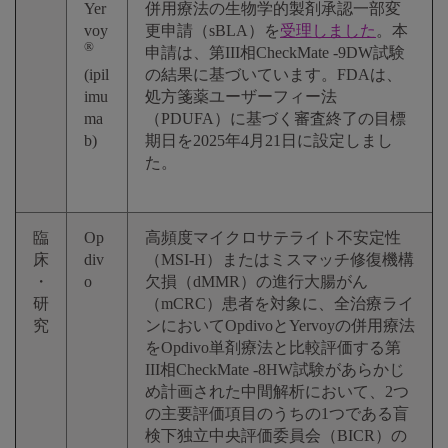
Yer
併用療法の生物学的製剤承認一部変
voy
更申請（sBLA）を
受理しました
。本
®
申請は、第III相CheckMate -9DW試験
(ipil
の結果に基づいています。FDAは、
imu
処方箋薬ユーザーフィー法
ma
（PDUFA）に基づく審査終了の目標
b)
期日を2025年4月21日に設定しまし
た。
臨
Op
高頻度マイクロサテライト不安定性
床
div
（MSI-H）またはミスマッチ修復機構
・
o
欠損（dMMR）の進行大腸がん
研
（mCRC）患者を対象に、全治療ライ
究
ンにおいてOpdivoとYervoyの併用療法
をOpdivo単剤療法と比較評価する第
III相CheckMate -8HW試験があらかじ
め計画された中間解析において、2つ
の主要評価項目のうちの1つである盲
検下独立中央評価委員会（BICR）の