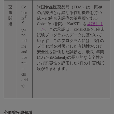
薬
Co
米国食品医薬品局（FDA）は、既存
事
ben
の治療法とは異なる作用機序を持つ
T
関
fy
成人の統合失調症の治療薬である
M
連
Cobenfy（旧称：KarXT）を
承認しま
(xa
した
。この承認は、EMERGENT臨床
no
試験プログラムのデータに基づいて
mel
います。このプログラムには、3件の
ine
プラセボを対照とした有効性および
and
安全性を評価した試験と、最長1年間
tros
にわたるCobenfyの長期的な安全性お
piu
よび忍容性を評価した2件の非盲検試
m
験が含まれます。
chl
orid
e)
心血管疾患領域