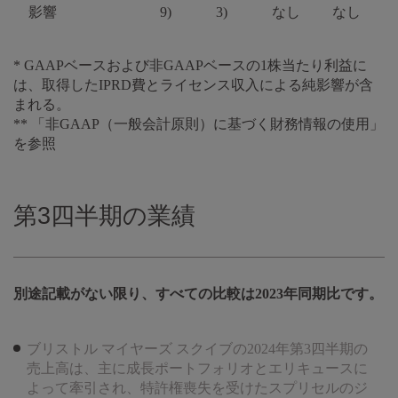
影響
9)
3)
なし
なし
* GAAPベースおよび非GAAPベースの1株当たり利益に
は、取得したIPRD費とライセンス収入による純影響が含
まれる。
** 「非GAAP（一般会計原則）に基づく財務情報の使用」
を参照
第3四半期の業績
別途記載がない限り、すべての比較は2023年同期比です。
ブリストル マイヤーズ スクイブの2024年第3四半期の
売上高は、主に成長ポートフォリオとエリキュースに
よって牽引され、特許権喪失を受けたスプリセルのジ