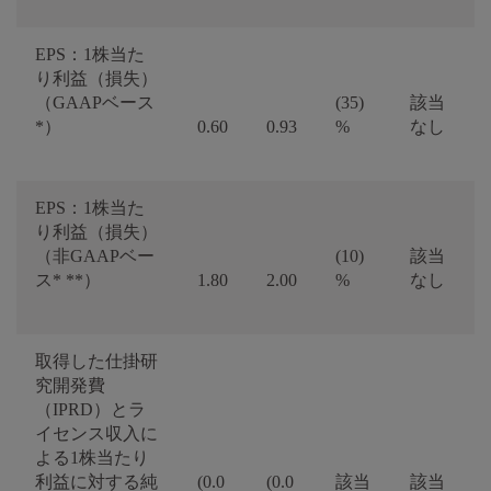
EPS：1株当た
り利益（損失）
（GAAPベース
(35)
該当
*）
0.60
0.93
%
なし
EPS：1株当た
り利益（損失）
（非GAAPベー
(10)
該当
ス* **）
1.80
2.00
%
なし
取得した仕掛研
究開発費
（IPRD）とラ
イセンス収入に
よる1株当たり
利益に対する純
(0.0
(0.0
該当
該当