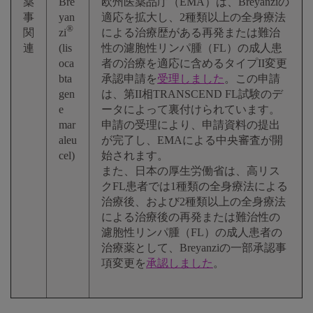
薬
Bre
欧州医薬品庁（EMA）は、Breyanziの
事
yan
適応を拡大し、2種類以上の全身療法
®
関
zi
による治療歴がある再発または難治
連
(lis
性の濾胞性リンパ腫（FL）の成人患
oca
者の治療を適応に含めるタイプII変更
bta
承認申請を
受理しました
。この申請
gen
は、第II相TRANSCEND FL試験のデ
e
ータによって裏付けられています。
mar
申請の受理により、申請資料の提出
aleu
が完了し、EMAによる中央審査が開
cel)
始されます。
また、日本の厚生労働省は、高リス
クFL患者では1種類の全身療法による
治療後、および2種類以上の全身療法
による治療後の再発または難治性の
濾胞性リンパ腫（FL）の成人患者の
治療薬として、Breyanziの一部承認事
項変更を
承認しました
。