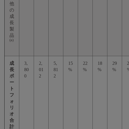
他
の
成
長
製
品
(a)
成
3,
2,
5,
15
22
18
29
長
80
01
81
%
%
%
%
ポ
0
2
2
ー
ト
フ
ォ
リ
オ
合
計