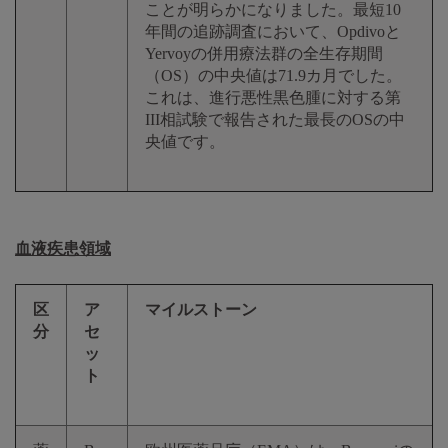
ことが明らかになりました。最短10
年間の追跡調査において、Opdivoと
Yervoyの併用療法群の全生存期間
（OS）の中央値は71.9カ月でした。
これは、進行悪性黒色腫に対する第
III相試験で報告された最長のOSの中
央値です。
血液疾患領域
区
ア
マイルストーン
分
セ
ッ
ト