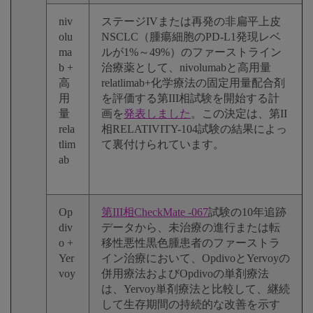
niv
ステージIVまたは再発の非扁平上皮
olu
NSCLC（腫瘍細胞のPD-L1発現レベ
ma
ルが1%～49%）のファーストライン
b +
治療薬として、nivolumabと高用量
高
relatlimab+化学療法の固定用量配合剤
用
を評価する第III相試験を開始する計
量
画を
発表しました
。この決定は、第II
rela
相RELATIVITY-104試験の結果によっ
tlim
て裏付けられています。
ab
Op
第III相CheckMate -067
試験の10年追跡
div
データから、未治療の進行または転
o +
移性悪性黒色腫患者のファーストラ
Yer
イン治療において、OpdivoとYervoyの
voy
併用療法およびOpdivoの単剤療法
は、Yervoy単剤療法と比較して、継続
して生存期間の持続的な改善を示す