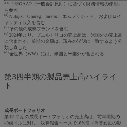
** 「非GAAP（一般会計原則）に基づく財務情報の使用」
を参照
(a)
Nulojix、Onureg、Inrebic、エムプリシティ、およびロイ
ヤリティ収入を含む
(b)
その他の成熟ブランドを含む
(c)
2024年より、プエルトリコの売上高は、米国外の売上高
に含まれる。前期の金額は、現在の説明に一致するよう分
類し直した
(d)
全世界（WW）には、米国と米国外が含まれる
第3四半期の製品売上高ハイライ
ト
成長ポートフォリオ
第3四半期の成長ポートフォリオの売上高は、前年同期の
49億ドルに対し、決算報告ベースで18%増（為替変動の影