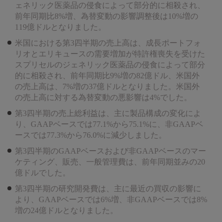
ェネリック医薬品の侵食によって部分的に相殺され、
前年同期比8%増、為替変動の影響調整後は10%増の
119億ドルとなりました。
米国における第3四半期の売上高は、成長ポートフォ
リオとエリキュースの需要増加が特許権喪失を受けた
スプリセルのジェネリック医薬品の侵食によって部分
的に相殺され、前年同期比9%増の82億ドル、米国外
の売上高は、7%増の37億ドルとなりました。米国外
の売上高に対する為替変動の悪影響は4%でした。
第3四半期の売上総利益は、主に製品構成の変化によ
り、GAAPベースでは77.1%から75.1%に、非GAAPベ
ースでは77.3%から76.0%に減少しました。
第3四半期のGAAPベースおよび非GAAPベースのマー
ケティング、販売、一般管理費は、前年同期並みの20
億ドルでした。
第3四半期の研究開発費は、主に最近の買収の影響に
より、GAAPベースでは6%増、非GAAPベースでは8%
増の24億ドルとなりました。