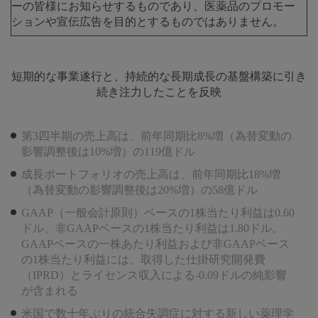
ーの皆様にお知らせするものであり、医薬品のプロモー
ションや宣伝広告を目的とするものではありません。
短期的な事業遂行と、持続的な長期成長の基盤構築に引き
続き注力したことを反映
第3四半期の売上高は、前年同期比8%増（為替変動の
影響調整後は10%増）の119億ドル
成長ポートフォリオの売上高は、前年同期比18%増
（為替変動の影響調整後は20%増）の58億ドル
GAAP（一般会計原則）ベースの1株当たり利益は0.60
ドル、非GAAPベースの1株当たり利益は1.80ドル。
GAAPベースの一株あたり利益および非GAAPベース
の1株当たり利益には、取得した仕掛研究開発費
（IPRD）とライセンス収入による-0.09ドルの純影響
が含まれる
米国で数十年ぶりの統合失調症に対する新しい薬理学