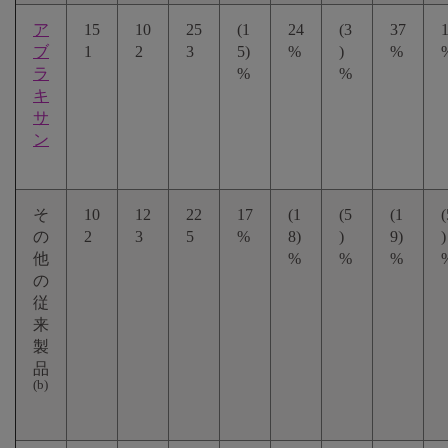
ア
15
10
25
(1
24
(3
37
ブ
1
2
3
5)
%
)
%
ラ
%
%
キ
サ
ン
そ
10
12
22
17
(1
(5
(1
(
の
2
3
5
%
8)
)
9)
)
他
%
%
%
の
従
来
製
品
(b)