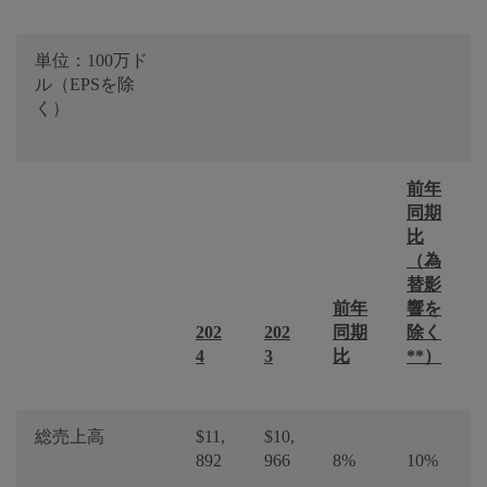
単位：100万ド
ル（EPSを除
く）
前年
同期
比
（為
替影
前年
響を
202
202
同期
除く
4
3
比
**）
総売上高
$11,
$10,
892
966
8%
10%