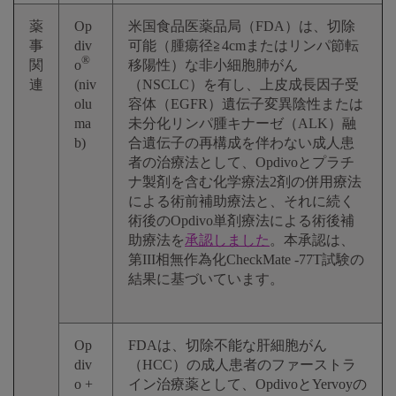
薬
Op
米国食品医薬品局（FDA）は、切除
事
div
可能（腫瘍径≧4cmまたはリンパ節転
®
関
o
移陽性）な非小細胞肺がん
連
(niv
（NSCLC）を有し、上皮成長因子受
olu
容体（EGFR）遺伝子変異陰性または
ma
未分化リンパ腫キナーゼ（ALK）融
b)
合遺伝子の再構成を伴わない成人患
者の治療法として、Opdivoとプラチ
ナ製剤を含む化学療法2剤の併用療法
による術前補助療法と、それに続く
術後のOpdivo単剤療法による術後補
助療法を
承認しました
。本承認は、
第III相無作為化CheckMate -77T試験の
結果に基づいています。
Op
FDAは、切除不能な肝細胞がん
div
（HCC）の成人患者のファーストラ
o +
イン治療薬として、OpdivoとYervoyの