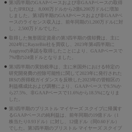
第3四半期のGAAPベースおよび非GAAPベースの取得
したIPRDは、8,000万ドルから2億6,200万ドルに増加
しました。第3四半期のGAAPベースおよび非GAAPベ
ースのライセンス収入は、前年同期の1,200万ドルに対
し、2,500万ドルでした。
取得した無形固定資産の第3四半期の償却費は、主に
2024年にRayzeBio社を買収し、2023年第4四半期に
Augtyroの承認を取得したことにより、GAAPベースで
7%増の24億ドルとなりました。
第3四半期の実効税率は、主に米国外における特定の
研究開発費の控除可能性に関して2023年に発行された
IRSの所得税ガイダンスを反映した2023年の管轄区の
利益構成比および調整により、GAAPベースで9.5%か
ら27.5%、非GAAPベースで11.6%から18.5%になりま
した。
第3四半期のブリストル マイヤーズ スクイブに帰属す
るGAAPベースの純利益は、前年同期の19億ドル（1
株当たり0.93ドル）に対し、12億ドル（同0.60ドル）
でした。第3四半期のブリストル マイヤーズ スクイブ