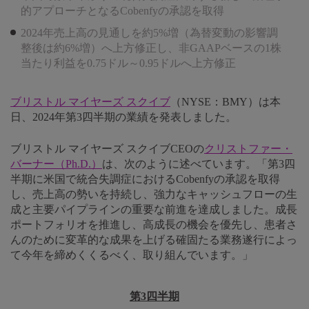
的アプローチとなるCobenfyの承認を取得
2024年売上高の見通しを約5%増（為替変動の影響調
整後は約6%増）へ上方修正し、非GAAPベースの1株
当たり利益を0.75ドル～0.95ドルへ上方修正
ブリストル マイヤーズ スクイブ
（NYSE：BMY）は本
日、2024年第3四半期の業績を発表しました。
ブリストル マイヤーズ スクイブCEOの
クリストファー・
バーナー（Ph.D.）
は、次のように述べています。「第3四
半期に米国で統合失調症におけるCobenfyの承認を取得
し、売上高の勢いを持続し、強力なキャッシュフローの生
成と主要パイプラインの重要な前進を達成しました。成長
ポートフォリオを推進し、高成長の機会を優先し、患者さ
んのために変革的な成果を上げる確固たる業務遂行によっ
て今年を締めくくるべく、取り組んでいます。」
第3四半期