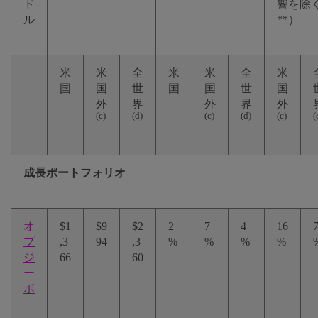
ド
響を除
ル
**）
米
米
全
米
米
全
米
国
国
世
国
国
世
国
外
界
外
界
外
(c)
(d)
(c)
(d)
(c)
(
成長ポートフォリオ
オ
$1
$9
$2
2
7
4
16
プ
,3
94
,3
%
%
%
%
ジ
66
60
ー
ボ