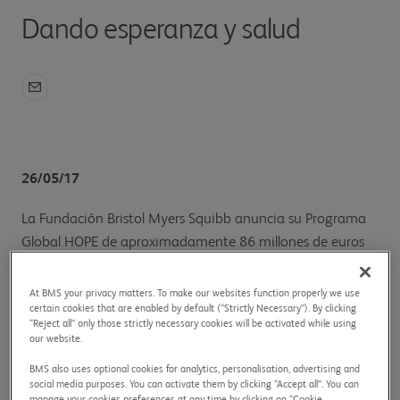
Dando esperanza y salud
26/05/17
La Fundación Bristol Myers Squibb anuncia su Programa
Global HOPE de aproximadamente 86 millones de euros
para ayudar a los niños con cáncer en África.
At BMS your privacy matters. To make our websites function properly we use
certain cookies that are enabled by default (“Strictly Necessary”). By clicking
“Reject all” only those strictly necessary cookies will be activated while using
our website.
BMS also uses optional cookies for analytics, personalisation, advertising and
social media purposes. You can activate them by clicking “Accept all”. You can
manage your cookies preferences at any time by clicking on “Cookie