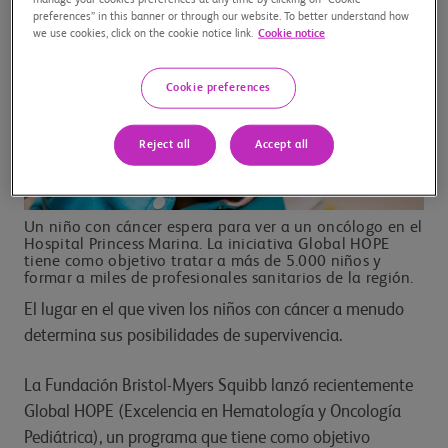
preferences” in this banner or through our website. To better understand how
we use cookies, click on the cookie notice link.
Cookie notice
Cookie preferences
Reject all
Accept all
Un niño con cáncer espera para ver a un oncólogo en el
Hospital Princess Marina. La iniciativa Global HOPE
tiene como objetivo tratar a más de 5.000 niños y
formar a miles de profesionales sanitarios de la región.
El lugar en el que viven los niños con cáncer a menudo
determina sus posibilidades de supervivencia.
La Fundación Bristol-Myers Squibb lanzó recientemente
Global HOPE (Excelencia en Hematología y Oncología
Pediátrica), un programa que tiene como objetivo