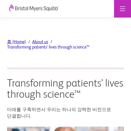
Bristol
홈 (Home)
About us
Myers
Transforming patients’ lives through science™
Squibb:
Transforming
patients’
Transforming patients’ lives
lives
through science™
through
미래를 구축하면서 우리는 하나의 강력한 비전으로
science™
단결합니다.