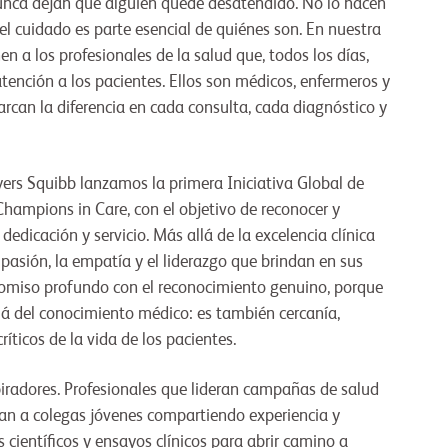
nca dejan que alguien quede desatendido. No lo hacen
 el cuidado es parte esencial de quiénes son. En nuestra
 a los profesionales de la salud que, todos los días,
atención a los pacientes. Ellos son médicos, enfermeros y
rcan la diferencia en cada consulta, cada diagnóstico y
yers Squibb lanzamos la primera Iniciativa Global de
Champions in Care, con el objetivo de reconocer y
dedicación y servicio. Más allá de la excelencia clínica
pasión, la empatía y el liderazgo que brindan en sus
romiso profundo con el reconocimiento genuino, porque
 del conocimiento médico: es también cercanía,
icos de la vida de los pacientes.
radores. Profesionales que lideran campañas de salud
an a colegas jóvenes compartiendo experiencia y
 científicos y ensayos clínicos para abrir camino a