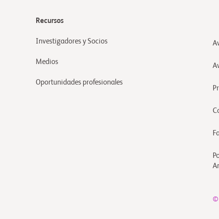
Recursos
Investigadores y Socios
Av
Medios
A
Oportunidades profesionales
P
C
F
Po
A
©