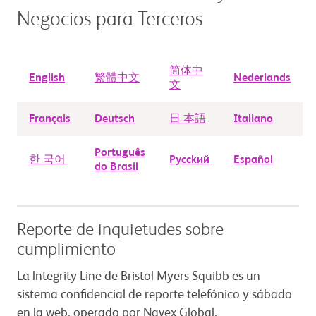
Negocios para Terceros
简体中
English
繁體中文
Nederlands
文
Français
Deutsch
日 本語
Italiano
Português
한 국어
Рycckий
Español
do Brasil
Reporte de inquietudes sobre
cumplimiento
La lntegrity Line de Bristol Myers Squibb es un
sistema confidencial de reporte telefónico y sábado
en la web, operado por Navex Global.