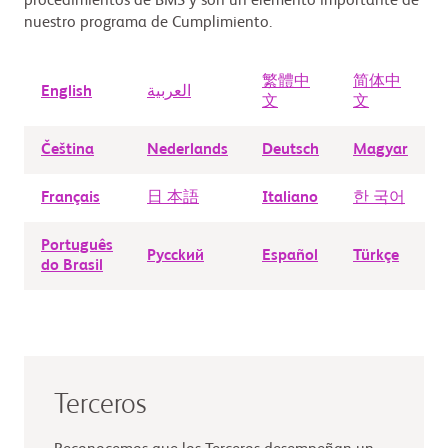
procedimientos de BMS y son un elemento importante de
nuestro programa de Cumplimiento.
繁體中
简体中
English
العربية
文
文
Čeština
Nederlands
Deutsch
Magyar
Français
日 本語
Italiano
한 국어
Português
Рycckий
Español
Türkçe
do Brasil
Terceros