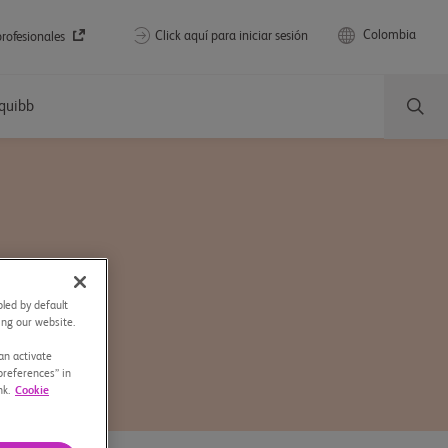
Colombia
Click aquí para iniciar sesión
rofesionales
Squibb
led by default
sing our website.
an activate
preferences” in
nk.
Cookie