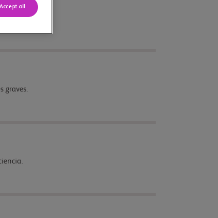
Accept all
s graves.
iencia.