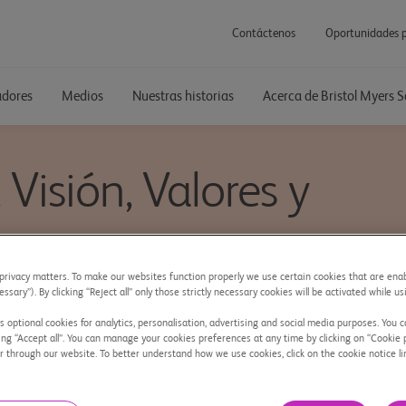
Contáctenos
Oportunidades p
adores
Medios
Nuestras historias
Acerca de Bristol Myers 
Visión, Valores y
rivacy matters. To make our websites function properly we use certain cookies that are enab
essary”). By clicking “Reject all” only those strictly necessary cookies will be activated while u
nas innovadoras que ayuden a los pacientes a
 optional cookies for analytics, personalisation, advertising and social media purposes. You c
ing “Accept all”. You can manage your cookies preferences at any time by clicking on “Cookie 
r through our website. To better understand how we use cookies, click on the cookie notice li