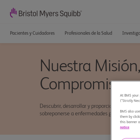
Pacientes y Cuidadores
Profesionales de la Salud
Investig
Nuestra Misión, 
Compromiso
At BMS your p
(“Strictly Nec
Descubrir, desarrollar y proporcionar medici
BMS also uses
sobreponerse a enfermedades graves.
them by click
this banner o
notice