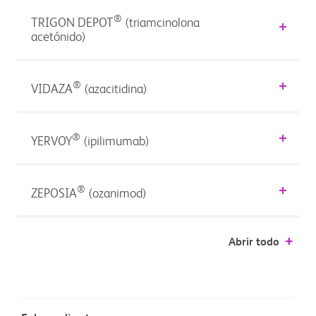
®
TRIGON DEPOT
(triamcinolona
acetónido)
®
VIDAZA
(azacitidina)
®
YERVOY
(ipilimumab)
®
ZEPOSIA
(ozanimod)
Abrir todo