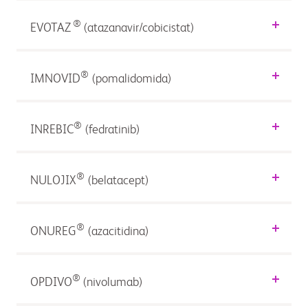
®
EVOTAZ
(atazanavir/cobicistat)
®
IMNOVID
(pomalidomida)
®
INREBIC
(fedratinib)
®
NULOJIX
(belatacept)
®
ONUREG
(azacitidina)
®
OPDIVO
(nivolumab)