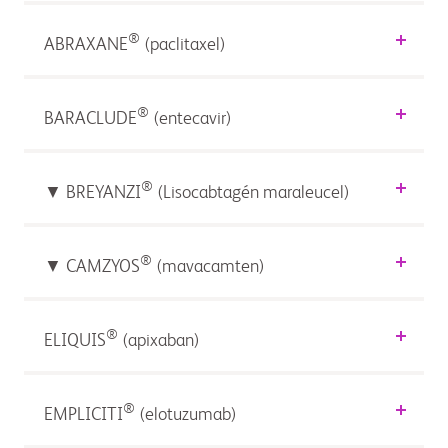
®
ABRAXANE
(paclitaxel)
®
BARACLUDE
(entecavir)
®
▼ BREYANZI
(Lisocabtagén maraleucel)
®
▼ CAMZYOS
(mavacamten)
®
ELIQUIS
(apixaban)
®
EMPLICITI
(elotuzumab)