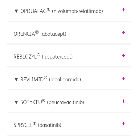
®
▼ OPDUALAG
(nivolumab-relatlimab)
®
ORENCIA
(abatacept)
®
REBLOZYL
(luspatercept)
®
▼ REVLIMID
(lenalidomida)
®
▼ SOTYKTU
(deucravacitinib)
®
SPRYCEL
(dasatinib)