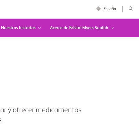
España
Nuestras historias
Acerca de Bristol Myers Squibb
lar y ofrecer medicamentos
.