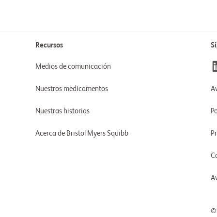
Recursos
S
Medios de comunicación
Nuestros medicamentos
Av
Nuestras historias
Po
Acerca de Bristol Myers Squibb
P
C
A
©