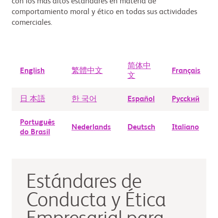
con los más altos estándares en materia de
comportamiento moral y ético en todas sus actividades
comerciales.
简体中
English
繁體中文
Français
文
日 本語
한 국어
Español
Рycckий
Português
Nederlands
Deutsch
Italiano
do Brasil
Estándares de
Conducta y Ética