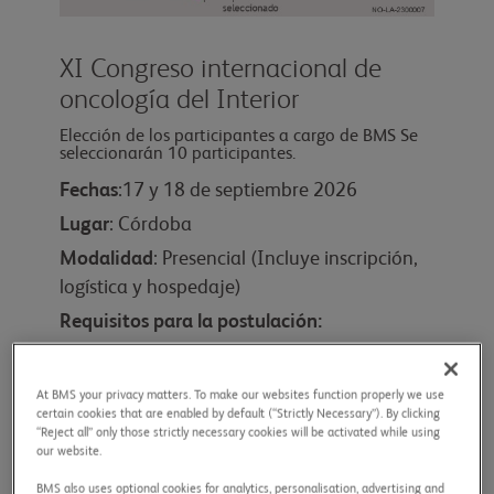
XI Congreso internacional de
oncología del Interior
Elección de los participantes a cargo de BMS Se
seleccionarán 10 participantes.
Fechas
:17 y 18 de septiembre 2026
Lugar
: Córdoba
Modalidad
: Presencial (Incluye inscripción,
logística y hospedaje)
Requisitos para la postulación:
Especialista en área terapéutica
Comunicación en inglés
At BMS your privacy matters. To make our websites function properly we use
certain cookies that are enabled by default (“Strictly Necessary”). By clicking
Interés en la diseminación de conocimientos
“Reject all” only those strictly necessary cookies will be activated while using
en la comunidad científica
our website.
Declarar posible conflicto de interés
BMS also uses optional cookies for analytics, personalisation, advertising and