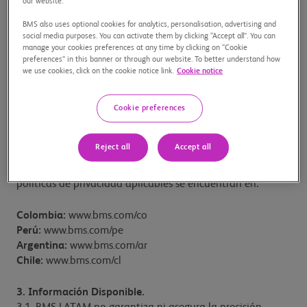
ningún tercero por ningún concepto, ante
our website.
cualquiera de estas circunstancias.
BMS also uses optional cookies for analytics, personalisation, advertising and
social media purposes. You can activate them by clicking “Accept all”. You can
d)
Limitaciones.
BMS LATAM es libre de limitar el
manage your cookies preferences at any time by clicking on “Cookie
preferences” in this banner or through our website. To better understand how
acceso al SITIO y/o a los servicios y/o productos en
we use cookies, click on the cookie notice link.
Cookie notice
él ofrecidos a los Usuarios sin necesidad de
justificación ni notificación previa.
Cookie preferences
2.
Política de Privacidad.
Todos los datos que el Usuario proporcione a BMS LATAM
Reject all
Accept all
se encontrarán sujetos a nuestras Políticas de Privacidad
dependiendo el país donde tuvo acceso al SITIO. Las
políticas de privacidad aplicables se encuentran en:
Colombia:
www.bms.com/co
Perú:
www.bms.com/pe
Argentina:
www.bms.com/ar
Chile:
www.bms.com/cl
3. Información Disponible.