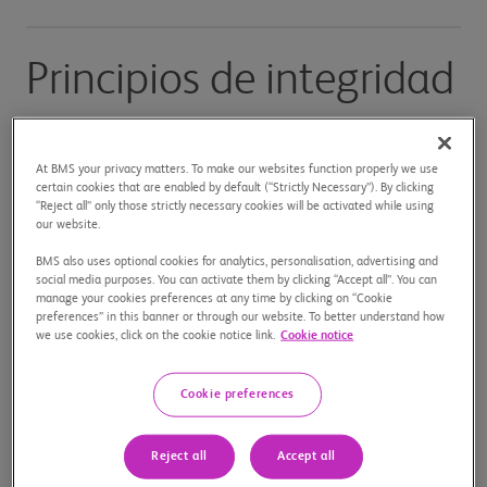
Principios de integridad
Los estándares de Bristol Myers Squibb
At BMS your privacy matters. To make our websites function properly we use
en materia de conducta y ética de
certain cookies that are enabled by default (“Strictly Necessary”). By clicking
negocios ofrecen un resumen de
“Reject all” only those strictly necessary cookies will be activated while using
our website.
importantes políticas y procedimientos
con los que se llevan a cabo los
BMS also uses optional cookies for analytics, personalisation, advertising and
social media purposes. You can activate them by clicking “Accept all”. You can
negocios de la compañía, de manera
manage your cookies preferences at any time by clicking on “Cookie
preferences” in this banner or through our website. To better understand how
legal, ética y responsable.
we use cookies, click on the cookie notice link.
Cookie notice
Los Principios de Integridad proporcionan una guía para
Cookie preferences
ayudarnos a todos a tomar decisiones éticas. Estos
principios sirven de base para las políticas y
procedimientos de BMS y son un elemento importante de
Reject all
Accept all
nuestro programa de Cumplimiento.