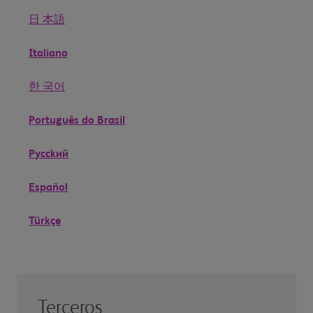
日 本語
Italiano
한 국어
Português do Brasil
Рycckий
Español
Türkçe
Terceros