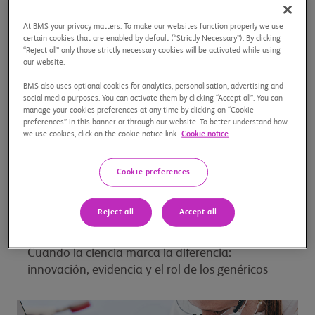
Mujeres en la Ciencia
At BMS your privacy matters. To make our websites function properly we use
certain cookies that are enabled by default (“Strictly Necessary”). By clicking
“Reject all” only those strictly necessary cookies will be activated while using
our website.
BMS also uses optional cookies for analytics, personalisation, advertising and
social media purposes. You can activate them by clicking “Accept all”. You can
manage your cookies preferences at any time by clicking on “Cookie
preferences” in this banner or through our website. To better understand how
we use cookies, click on the cookie notice link.
Cookie notice
Cookie preferences
Reject all
Accept all
17/03/26
Cuando la ciencia marca la diferencia:
innovación, evidencia y el rol de los genéricos