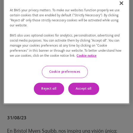
Inicio
/
Nuestra historias
/
Personas
/
C2C4C-LATAM-la -
reparacion-ha-comenzado
At BMS your privacy matters. To make our websites function properly we use
certain cookies that are enabled by default (“Strictly Necessary”). By clicking
“Reject all” only those strictly necessary cookies will be activated while using
our website.
C2C4C LATAM: la preparación
BMS also uses optional cookies for analytics, personalisation, advertising and
social media purposes. You can activate them by clicking “Accept all”. You can
ha comenzado
manage your cookies preferences at any time by clicking on “Cookie
preferences” in this banner or through our website. To better understand how
we use cookies, click on the cookie notice link.
Cookie notice
Los ciclistas del equipo de Bristol Myers Squibb Argentina
ya han empezado a prepararse para enfrentar el desafío
Cookie preferences
de pedalear 300 kilómetros por los pacientes con cáncer.
Reject all
Accept all
31/08/23
En Bristol Myers Squibb, nos inspira una visión única: