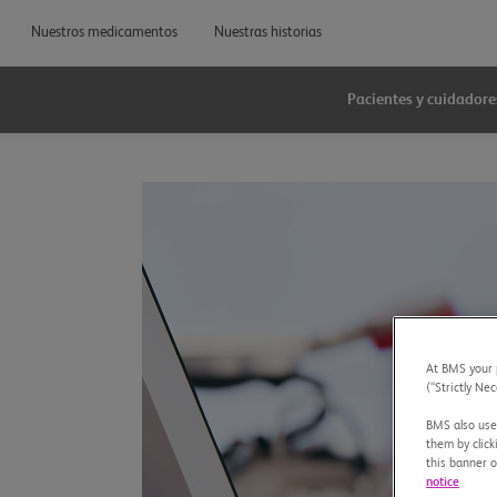
Nuestros medicamentos
Nuestras historias
Pacientes y cuidadore
At BMS your p
(“Strictly Nec
BMS also uses
them by click
this banner o
notice