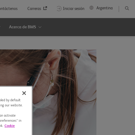
Argentina
ontáctenos
Carreras
Iniciar sesión
Acerca de BMS
led by default
sing our website.
an activate
preferences” in
nk.
Cookie