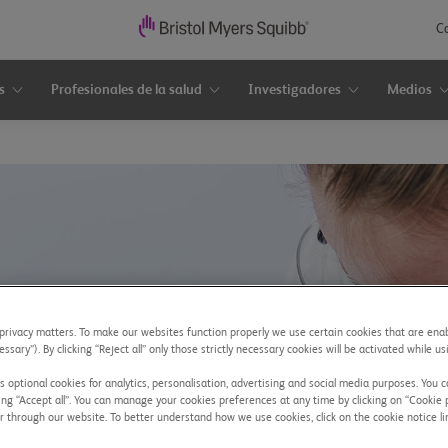
C
s
Profesionales de la salud
Investigadores
Medios
rivacy matters. To make our websites function properly we use certain cookies that are enab
essary”). By clicking “Reject all” only those strictly necessary cookies will be activated while u
 optional cookies for analytics, personalisation, advertising and social media purposes. You c
ing “Accept all”. You can manage your cookies preferences at any time by clicking on “Cookie 
r through our website. To better understand how we use cookies, click on the cookie notice li