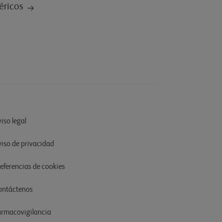
éricos
iso legal
viso de privacidad
referencias de cookies
ontáctenos
armacovigilancia