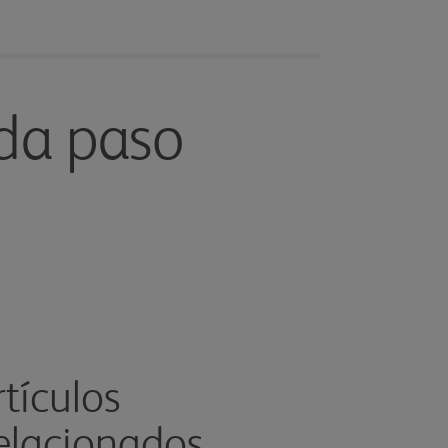
ada paso
rtículos
elacionados