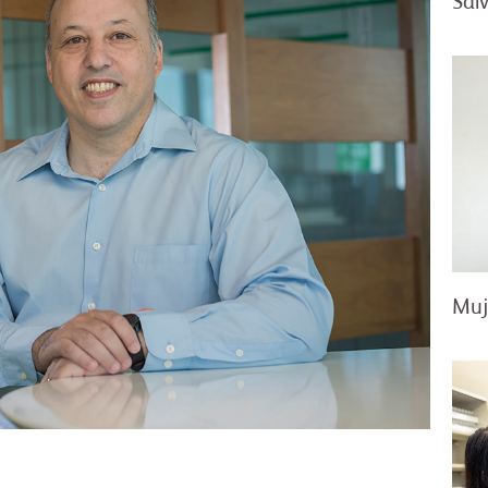
Salv
Muj