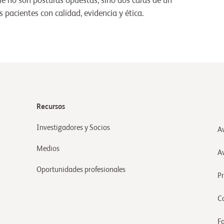
le no son posturas opuestas, sino dos caras de un
pacientes con calidad, evidencia y ética.
Recursos
Investigadores y Socios
Av
Medios
A
Oportunidades profesionales
P
C
F