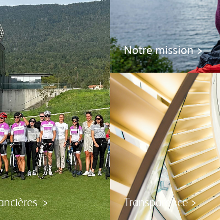
Notre mission >
nancières >
Transparence >