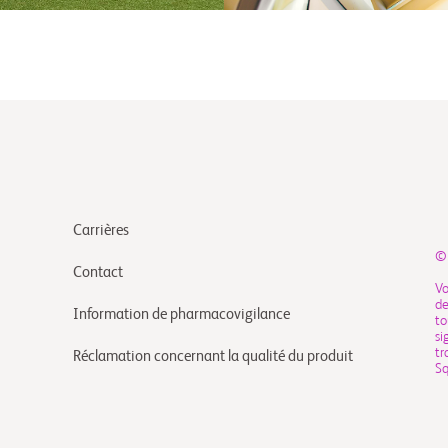
Carrières
©
Contact
Vo
de
Information de pharmacovigilance
to
si
tr
Réclamation concernant la qualité du produit
S