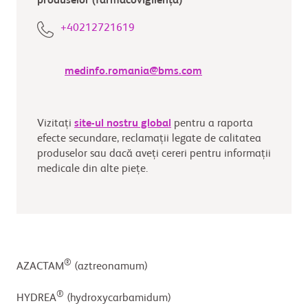
produselor (farmacovigilență)
+40212721619
medinfo.romania@bms.com
Vizitați
site-ul nostru global
pentru a raporta
efecte secundare, reclamații legate de calitatea
produselor sau dacă aveți cereri pentru informații
medicale din alte piețe.
®
AZACTAM
(aztreonamum)
®
HYDREA
(hydroxycarbamidum)