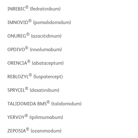
®
INREBIC
(fedratinibum)
®
IMNOVID
(pomalidomidum)
®
ONUREG
(azacitidinum)
®
OPDIVO
(nivolumabum)
®
ORENCIA
(abataceptum)
®
REBLOZYL
(luspatercept)
®
SPRYCEL
(dasatinibum)
®
TALIDOMIDA BMS
(talidomidum)
®
YERVOY
(ipilimumabum)
®
ZEPOSIA
(ozanimodum)