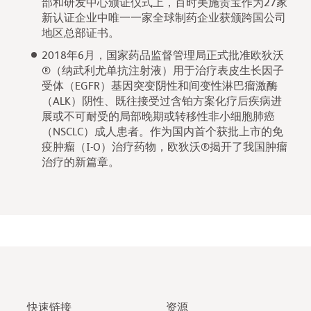
部和研发中心颁证仪式上，百时美施贵宝作为27家
新认证企业中唯一一家全球制药企业获颁跨国公司
地区总部证书。
2018年6月，国家药品监督管理局正式批准欧狄沃
®（纳武利尤单抗注射液）用于治疗表皮生长因子
受体（EGFR）基因突变阴性和间变性淋巴瘤激酶
（ALK）阴性、既往接受过含铂方案化疗后疾病进
展或不可耐受的局部晚期或转移性非小细胞肺癌
（NSCLC）成人患者。作为国内首个获批上市的免
疫肿瘤（I-O）治疗药物，欧狄沃®揭开了我国肿瘤
治疗的新篇章。
快速链接
资源