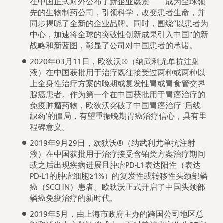
在中国正式对外公布了新企业愿景——成为全球领
先的生物制药公司，引领科学，改变患者生命，并
同步揭晓了全新的企业品牌。同时，围绕“以患者为
中心，加速将全球的突破性创新成果引入中国”的新
战略和新蓝图，彰显了公司对中国患者的承诺。
2020年03月11日，欧狄沃®（纳武利尤单抗注射
液）在中国获批用于治疗既往接受过两种或两种以
上全身性治疗方案的晚期或复发性胃或胃食管交界
腺癌患者。作为第一个在中国获批用于胃癌治疗的
免疫肿瘤药物，欧狄沃突破了中国胃癌治疗 ‘后线
缺药’的僵局，有望重振晚期胃癌治疗信心，具有里
程碑意义。
2019年9月29日，欧狄沃®（纳武利尤单抗注射
液）在中国获批用于治疗接受含铂类方案治疗期间
或之后出现疾病进展且肿瘤PD-L1表达阳性（表达
PD-L1的肿瘤细胞≥1%）的复发性或转移性头颈部鳞
癌（SCCHN）患者。欧狄沃正式开启了中国头颈部
鳞癌免疫治疗的新时代。
2019年5月，由上海市政府主办的跨国公司地区总