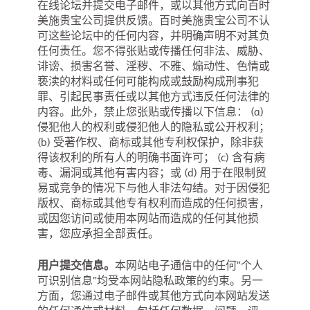
在线论坛并提交电子邮件，或以其他方式向百时
美施贵宝公司提供反馈。百时美施贵宝公司不认
可这些论坛中的任何内容，并明确声明不对其负
任何责任。您不得张贴或传播任何非法、威胁、
诽谤、损害名誉、淫秽、不雅、煽动性、色情或
亵渎的材料或任何可能构成或鼓励构成刑事犯
罪、引起民事责任或以其他方式违反任何法律的
内容。此外，禁止您张贴或传播以下信息： (a)
侵犯他人的权利或侵犯他人的隐私或公开权利；
(b) 受著作权、商标或其他专利权保护，除非获
得该权利的所有人的明确书面许可； (c) 含有病
毒、漏洞或其他有害内容；或 (d) 用于在限制贸
易或竞争的情况下与他人非法勾结。对于因侵犯
版权、商标或其他专有权利而造成的任何损害，
或因您访问或使用本网站而造成的任何其他损
害，您应承担全部责任。
用户提交信息。
本网站电子通信中的任何“个人
可识别信息”均受本网站隐私政策的约束。另一
方面，您通过电子邮件或其他方式向本网站发送