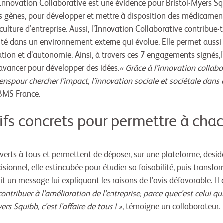
novation Collaborative est une évidence pour Bristol-Myers Squ
 gènes, pour développer et mettre à disposition des médicamen
 culture d’entreprise. Aussi, l’Innovation Collaborative contribue-t
acité dans un environnement externe qui évolue. Elle permet auss
tion et d’autonomie. Ainsi, à travers ces 7 engagements signés,
avancer pour développer des idées.
« Grâce à l’innovation collab
es lienspour chercher l’impact, l’innovation sociale et sociétale da
 BMS France.
itifs concrets pour permettre à cha
ouverts à tous et permettent de déposer, sur une plateforme, des
́cisionnel, elle estincubée pour étudier sa faisabilité, puis trans
çoit un message lui expliquant les raisons de l’avis défavorable. 
ontribuer à l’amélioration de l’entreprise, parce quec’est celui qui
ers Squibb, c’est l’affaire de tous ! »
, témoigne un collaborateur.