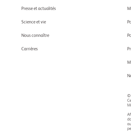
Presse et actualités
M
Science et vie
Po
Nous connaître
Po
Carrières
P
M
N
©
Ce
Mi
Af
do
au
pe