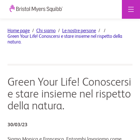
Green
Home page
Chi siamo
Le nostre persone
Green Your Life! Conoscersi e stare insieme nel rispetto della
Your
natura.
Life!
Conoscersi
e
Green Your Life! Conoscersi
stare
e stare insieme nel rispetto
insieme
della natura.
nel
rispetto
30/03/23
della
Siamo Monica e Francesco. Entrambi lavoriamo come