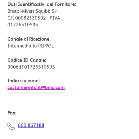
Dati Identificativi del Fornitore:
Bristol-Myers Squibb S.r.l.
C.F. 00082130592 - P.IVA
01726510595
Canale di Ricezione:
Intermediario PEPPOL
Codice ID Canale:
9906:IT01726510595
Indirizzo email:
customerinfo.it@bms.com
Fax:
800 867188