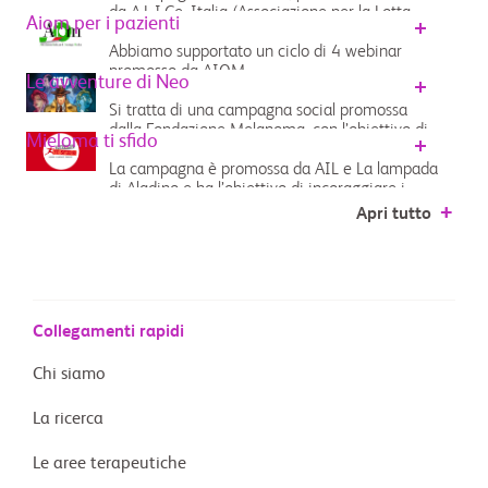
da A.L.I.Ce. Italia (Associazione per la Lotta
Aiom per i pazienti
all’Ictus Cerebrale) è sostenuta da Bristol
Abbiamo supportato un ciclo di 4 webinar
Myers Squibb...
promosso da AIOM...
Le avventure di Neo
Si tratta di una campagna social promossa
dalla Fondazione Melanoma, con l’obiettivo di
Mieloma ti sfido
fare informazione sul melanoma...
La campagna è promossa da AIL e La lampada
di Aladino e ha l’obiettivo di incoraggiare i
pazienti a continuare a lottare contro il
Apri tutto
mieloma multiplo...
Collegamenti rapidi
Chi siamo
La ricerca
Le aree terapeutiche