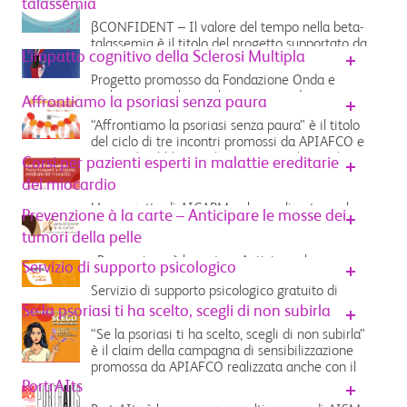
talassemia
βCONFIDENT – Il valore del tempo nella beta-
talassemia è il titolo del progetto supportato da
L’impatto cognitivo della Sclerosi Multipla
Bristol Myers Squibb con contributo non
condizionante e realizzato con il sostegno di
Progetto promosso da Fondazione Onda e
UNITED, Fithad, ThalassAzione e Associazione
realizzato con il contributo non condizionante
Affrontiamo la psoriasi senza paura
Piera Cutino....
di Bristol Myers Squibb...
“Affrontiamo la psoriasi senza paura” è il titolo
del ciclo di tre incontri promossi da APIAFCO e
aperti al pubblico realizzati grazie al contributo
Corsi per pazienti esperti in malattie ereditarie
non condizionante di Bristol Myers Squibb...
del miocardio
Un progetto di AICARM onlus realizzato anche
Prevenzione à la carte – Anticipare le mosse dei
grazie al contributo non condizionante di
tumori della pelle
Bristol Myers Squibb...
«Prevenzione à la carte – Anticipare le mosse
Servizio di supporto psicologico
dei tumori della pelle» è un progetto
Servizio di supporto psicologico gratuito di
patrocinato da Cittadinanzattiva, a.i.ma.me.,
APIAFCO aperto a pazienti con psoriasi,
APaIM, Fondazione Melanoma, realizzato
Se la psoriasi ti ha scelto, scegli di non subirla
dermatite atopica e loro caregivers...
anche grazie al contributo incondizionato di
“Se la psoriasi ti ha scelto, scegli di non subirla”
Bristol Myers Squibb...
è il claim della campagna di sensibilizzazione
promossa da APIAFCO realizzata anche con il
contributo incondizionato di Bristol Myers
PortrAIts
Squibb...