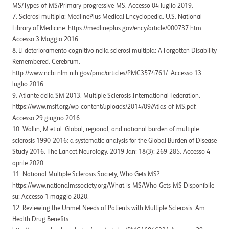
MS/Types-of-MS/Primary-progressive-MS. Accesso 04 luglio 2019.
7. Sclerosi multipla: MedlinePlus Medical Encyclopedia. U.S. National
Library of Medicine. https://medlineplus.gov/ency/article/000737.htm
Accesso 3 Maggio 2016.
8. Il deterioramento cognitivo nella sclerosi multipla: A Forgotten Disability
Remembered. Cerebrum.
http://www.ncbi.nlm.nih.gov/pmc/articles/PMC3574761/. Accesso 13
luglio 2016.
9. Atlante della SM 2013. Multiple Sclerosis International Federation.
https://www.msif.org/wp-content/uploads/2014/09/Atlas-of-MS.pdf.
Accesso 29 giugno 2016.
10. Wallin, M et al. Global, regional, and national burden of multiple
sclerosis 1990-2016: a systematic analysis for the Global Burden of Disease
Study 2016. The Lancet Neurology. 2019 Jan; 18(3): 269-285. Accesso 4
aprile 2020.
11. National Multiple Sclerosis Society, Who Gets MS?.
https://www.nationalmssociety.org/What-is-MS/Who-Gets-MS Disponibile
su: Accesso 1 maggio 2020.
12. Reviewing the Unmet Needs of Patients with Multiple Sclerosis. Am
Health Drug Beneﬁts.