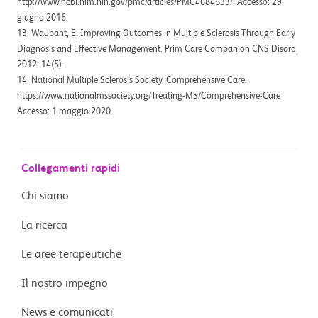
http://www.ncbi.nlm.nih.gov/pmc/articles/PMC4684633/. Accesso: 29
giugno 2016.
13. Waubant, E. Improving Outcomes in Multiple Sclerosis Through Early
Diagnosis and Eﬀective Management. Prim Care Companion CNS Disord.
2012; 14(5).
14. National Multiple Sclerosis Society, Comprehensive Care.
https://www.nationalmssociety.org/Treating-MS/Comprehensive-Care
Accesso: 1 maggio 2020.
Collegamenti rapidi
Chi siamo
La ricerca
Le aree terapeutiche
Il nostro impegno
News e comunicati