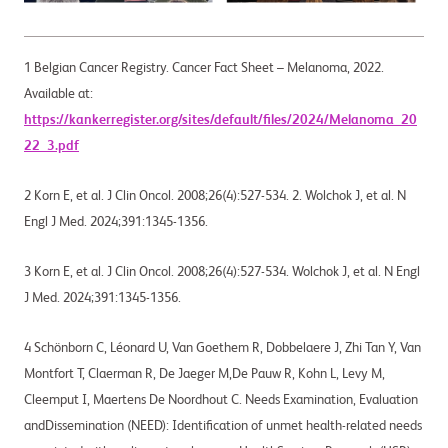
1 Belgian Cancer Registry. Cancer Fact Sheet – Melanoma, 2022.
Available at:
https://kankerregister.org/sites/default/files/2024/Melanoma_20
22_3.pdf
2 Korn E, et al. J Clin Oncol. 2008;26(4):527-534. 2. Wolchok J, et al. N
Engl J Med. 2024;391:1345-1356.
3 Korn E, et al. J Clin Oncol. 2008;26(4):527-534. Wolchok J, et al. N Engl
J Med. 2024;391:1345-1356.
4 Schönborn C, Léonard U, Van Goethem R, Dobbelaere J, Zhi Tan Y, Van
Montfort T, Claerman R, De Jaeger M,De Pauw R, Kohn L, Levy M,
Cleemput I, Maertens De Noordhout C. Needs Examination, Evaluation
andDissemination (NEED): Identification of unmet health-related needs