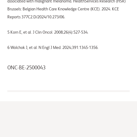
associated with malignant melanoma. HealthServices Research (HSR)
Brussels: Belgian Health Care Knowledge Centre (KCE). 2024. KCE
Reports 377C2.D/2024/10.273/06.
5 Korn E, et al. J Clin Oncol. 2008;26(4):527-534.
6 Wolchok J, et al. N Engl J Med. 2024;391:1345-1356.
ONC-BE-2500043