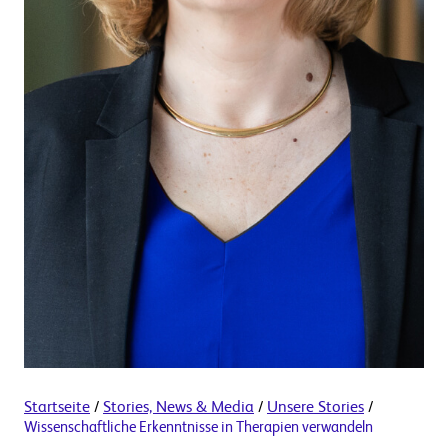
Startseite
/
Stories, News & Media
/
Unsere Stories
/
Wissenschaftliche Erkenntnisse in Therapien verwandeln