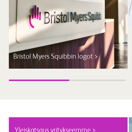
Bristol Myers Squibbin logot >
Yleiskatsaus yritykseemme >