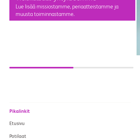
Lue lisää missiostamme, periaatteistamme ja
muusta toiminnastamme.
Pikalinkit
Etusivu
Potilaat