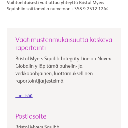
Vaihtoehtoisesti voit ottaa yhteyttä Bristol Myers
Squibbiin soittamalla numeroon +358 9 2512 1244.
Vaatimustenmukaisuutta koskeva
raportointi
Bristol Myers Squibb Integrity Line on Navex
Globalin ylläpitämä puhelin- ja
verkkopohjainen, luottamuksellinen
raportointijärjestelmä.
Lue lisää
Postiosoite
Bristol Myers Squibb