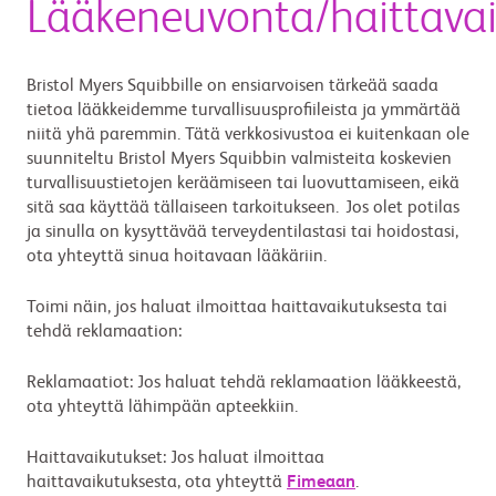
Lääkeneuvonta/haittavai
Bristol Myers Squibbille on ensiarvoisen tärkeää saada
tietoa lääkkeidemme turvallisuusprofiileista ja ymmärtää
niitä yhä paremmin. Tätä verkkosivustoa ei kuitenkaan ole
suunniteltu Bristol Myers Squibbin valmisteita koskevien
turvallisuustietojen keräämiseen tai luovuttamiseen, eikä
sitä saa käyttää tällaiseen tarkoitukseen. Jos olet potilas
ja sinulla on kysyttävää terveydentilastasi tai hoidostasi,
ota yhteyttä sinua hoitavaan lääkäriin.
Toimi näin, jos haluat ilmoittaa haittavaikutuksesta tai
tehdä reklamaation:
Reklamaatiot: Jos haluat tehdä reklamaation lääkkeestä,
ota yhteyttä lähimpään apteekkiin.
Haittavaikutukset: Jos haluat ilmoittaa
haittavaikutuksesta, ota yhteyttä
Fimeaan
.