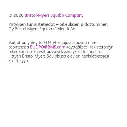
© 2026
Bristol-Myers Squibb Company
Yrityksen tunnistetiedot – oikeuksien pidättäminen
Oy Bristol Myers Squibb (Finland) Ab
Voit ottaa yhteyttä EU-tietosuojavastaavaamme
osoitteessa
EUDPO@BMS.com
käyttääksesi rekisteröidyn
oikeuksiasi sekä esittääksesi kysymyksiä tai huoliasi
liittyen Bristol Myers Squibbissa olevien henkilötietojesi
käsittelyyn