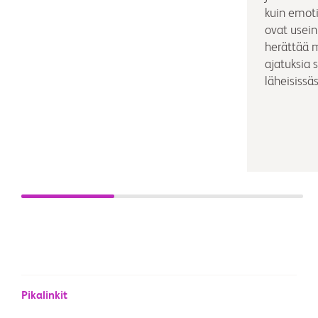
kuin emoti
ovat usein 
herättää 
ajatuksia 
läheisissäs
Pikalinkit