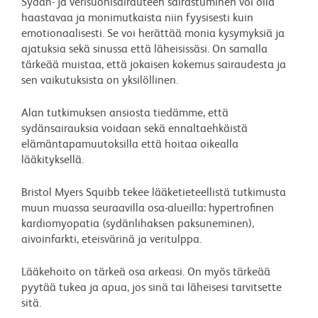
Sydän- ja verisuonisairauteen sairastuminen voi olla
haastavaa ja monimutkaista niin fyysisesti kuin
emotionaalisesti. Se voi herättää monia kysymyksiä ja
ajatuksia sekä sinussa että läheisissäsi. On samalla
tärkeää muistaa, että jokaisen kokemus sairaudesta ja
sen vaikutuksista on yksilöllinen.
Alan tutkimuksen ansiosta tiedämme, että
sydänsairauksia voidaan sekä ennaltaehkäistä
elämäntapamuutoksilla että hoitaa oikealla
lääkityksellä.
Bristol Myers Squibb tekee lääketieteellistä tutkimusta
muun muassa seuraavilla osa-alueilla: hypertrofinen
kardiomyopatia (sydänlihaksen paksuneminen),
aivoinfarkti, eteisvärinä ja veritulppa.
Lääkehoito on tärkeä osa arkeasi. On myös tärkeää
pyytää tukea ja apua, jos sinä tai läheisesi tarvitsette
sitä.