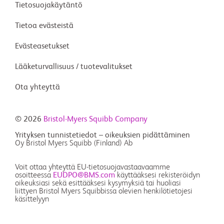
Tietosuojakäytäntö
Tietoa evästeistä
Evästeasetukset
Lääketurvallisuus / tuotevalitukset
Ota yhteyttä
© 2026
Bristol-Myers Squibb Company
Yrityksen tunnistetiedot – oikeuksien pidättäminen
Oy Bristol Myers Squibb (Finland) Ab
Voit ottaa yhteyttä EU-tietosuojavastaavaamme
osoitteessa
EUDPO@BMS.com
käyttääksesi rekisteröidyn
oikeuksiasi sekä esittääksesi kysymyksiä tai huoliasi
liittyen Bristol Myers Squibbissa olevien henkilötietojesi
käsittelyyn