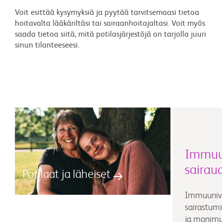
Voit esittää kysymyksiä ja pyytää tarvitsemaasi tietoa
hoitavalta lääkäriltäsi tai sairaanhoitajaltasi. Voit myös
saada tietoa siitä, mitä potilasjärjestöjä on tarjolla juuri
sinun tilanteeseesi.
Immuun
sairau
Potilaat ja läheiset
Immuunivä
sairastumi
ja monimut