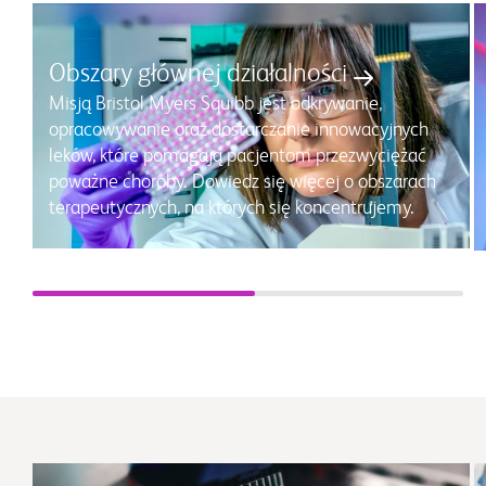
Obszary głównej działalności
Misją Bristol Myers Squibb jest odkrywanie,
opracowywanie oraz dostarczanie innowacyjnych
leków, które pomagają pacjentom przezwyciężać
poważne choroby. Dowiedz się więcej o obszarach
terapeutycznych, na których się koncentrujemy.