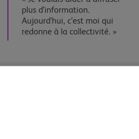
plus d’information.
Aujourd’hui, c’est moi qui
redonne à la collectivité. »
Liens rapides
Ressources
Accueil
Nos médicaments
Patients et aidants
Nos histoires
Professionnels de la
Nous connaître
santé
Carrières