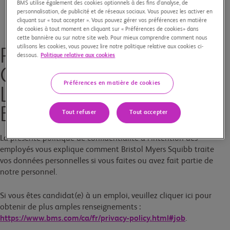
BMS utilise également des cookies optionnels à des fins d'analyse, de
personnalisation, de publicité et de réseaux sociaux. Vous pouvez les activer en
cliquant sur « tout accepter ». Vous pouvez gérer vos préférences en matière
de cookies à tout moment en cliquant sur « Préférences de cookies» dans
cette bannière ou sur notre site web. Pour mieux comprendre comment nous
utilisons les cookies, vous pouvez lire notre politique relative aux cookies ci-
POLITIQUE DE
dessous.
Politique relative aux cookies
CONFIDENTIALITÉ À
Préférences en matière de cookies
L’INTENTION DES
EMPLOYÉS BMS
Tout refuser
Tout accepter
La présente politique de confidentialité à l’intention des
employés vous explique comment Bristol Myers Squibb traite
vos données personnelles si vous faites ou avez fait partie de
notre personnel.
Si vous êtes candidat(e) à un emploi, veuillez cliquer ici pour
obtenir de plus amples renseignements :
https://www.bms.com/ca/fr/privacy-policy.html#job
.