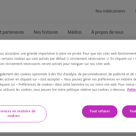
Nos médicaments
t partenaires
Nos histoires
Médias
À propos de nous
us accordons une grande importance à votre vie privée. Pour que nos sites web fonctionnen
s certains cookies qui sont activés par défaut (« strictement nécessaires »). En cliquant sur « 
kies strictement nécessaires seront activés pour naviguer sur nos sites web.
galement des cookies optionnels à des fins d'analyse, de personnalisation, de publicité et de 
es activer en cliquant sur « tout accepter ». Vous pouvez gérer vos préférences en matière d
iquant sur « Préférences de cookies» dans cette bannière ou sur notre site web. Pour mieu
utilisons les cookies, vous pouvez lire notre politique relative aux cookies ci-dessous.
Politi
Squibb
été biopharmaceutique mondiale dont la mission est de découvrir,
érences en matière de
Tout refuser
Tou
cookies
 à vaincre des maladies graves. En tant que citoyens du monde, no
positif dans les communautés où nous vivons et travaillons.