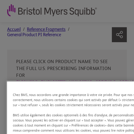
General
Accueil
Reference Fragments
General Product PI Reference
Product
PI
Reference
PLEASE CLICK ON PRODUCT NAME TO SEE
THE FULL U.S. PRESCRIBING INFORMATION
FOR
ELIQUIS®
,
EMPLICITI™
,
NULOJIX®
,
OPDIVO®
,
ORENC
INCLUDING
BOXED WARNINGS
FOR
Chez BMS, nous accordons une grande importance à votre vie privée. Pour que nos 
ELIQUIS®
,
NULOJIX®
, AND
BOXED
correctement, nous utilisons certains cookies qui sont activés par défaut (« strictem
WARNING
FOR
YERVOY®
REGARDING
sur « tout refuser », seuls les cookies strictement nécessaires seront activés pour n
IMMUNE-MEDIATED ADVERSE REACTIONS
.
BMS utilise également des cookies optionnels à des fins d'analyse, de personnalisati
sociaux. Vous pouvez les activer en cliquant sur « tout accepter ». Vous pouvez gér
cookies à tout moment en cliquant sur « Préférences de cookies» dans cette bannièr
mieux comprendre comment nous utilisons les cookies, vous pouvez lire notre politiqu