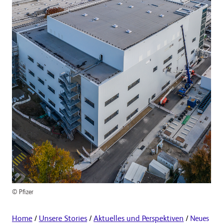
© Pfizer
Home
/
Unsere Stories
/
Aktuelles und Perspektiven
/
Neues