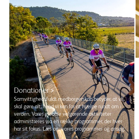
Donationer >
Samvittighedsfuldt medborgerskab betyder, at vi
skal gøre alt, hvad vi kan for at hjælpe rundt om i
verden. Vores globale velgørende aktiviteter
administreres via en række programmer, der hver
har sit fokus. Læs om vores programmer og ansøg.