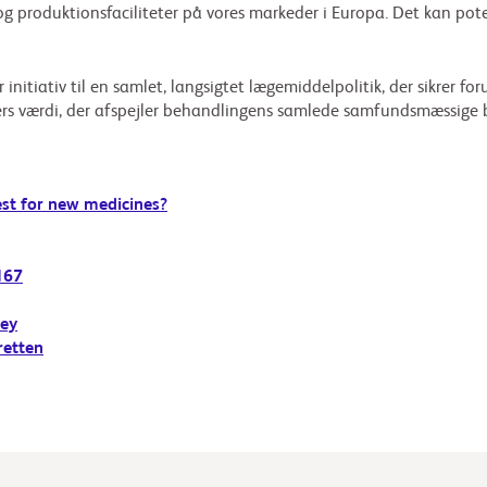
 og produktionsfaciliteter på vores markeder i Europa. Det kan pot
 initiativ til en samlet, langsigtet lægemiddelpolitik, der sikrer f
rs værdi, der afspejler behandlingens samlede samfundsmæssige b
st for new medicines?
167
vey
retten