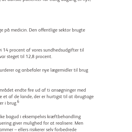
e på medicin. Den offentlige sektor brugte
i 14 procent af vores sundhedsudgifter til
r steget til 12,8 procent.
 vurderer og anbefaler nye lægemidler til brug
mrådet endte fire ud af ti ansøgninger med
et af de lande, der er hurtigst til at ibrugtage
6
r i brug.
akke bagud i eksempelvis kræftbehandling
ring giver mulighed for at realisere. Men
ammer – ellers risikerer selv forbedrede