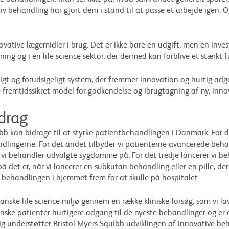
 behandling har gjort dem i stand til at passe et arbejde igen. Og
ovative lægemidler i brug. Det er ikke bare en udgift, men en invester
rskning og i en life science sektor, der dermed kan forblive et stæ
tigt og forudsigeligt system, der fremmer innovation og hurtig adg
fremtidssikret model for godkendelse og ibrugtagning af ny, inno
idrag
b kan bidrage til at styrke patientbehandlingen i Danmark. For det
andlingerne. For det andet tilbyder vi patienterne avancerede be
 behandler udvalgte sygdomme på. For det tredje lancerer vi beh
 det er, når vi lancerer en subkutan behandling eller en pille, der
e behandlingen i hjemmet frem for at skulle på hospitalet.
danske life science miljø gennem en række kliniske forsøg, som vi 
anske patienter hurtigere adgang til de nyeste behandlinger og er 
elig understøtter Bristol Myers Squibb udviklingen af innovative be