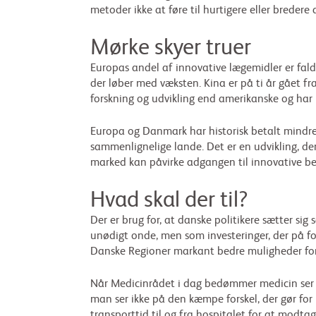
metoder ikke at føre til hurtigere eller bredere
Mørke skyer truer
Europas andel af innovative lægemidler er falde
der løber med væksten. Kina er på ti år gået fr
forskning og udvikling end amerikanske og har la
Europa og Danmark har historisk betalt mindre
sammenlignelige lande. Det er en udvikling, de
marked kan påvirke adgangen til innovative be
Hvad skal der til?
Der er brug for, at danske politikere sætter sig
unødigt onde, men som investeringer, der på for
Danske Regioner markant bedre muligheder for a
Når Medicinrådet i dag bedømmer medicin ser
man ser ikke på den kæmpe forskel, der gør for
transporttid til og fra hospitalet for at modta