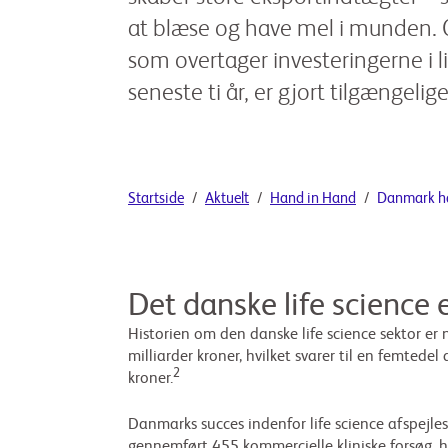
at blæse og have mel i munden. 
som overtager investeringerne i l
seneste ti år, er gjort tilgængeli
Startside
Aktuelt
Hand in Hand
Danmark ha
Det danske life science 
Historien om den danske life science sektor er 
milliarder kroner, hvilket svarer til en femted
2
kroner.
Danmarks succes indenfor life science afspejles
gennemført 455 kommercielle kliniske forsøg, hvi