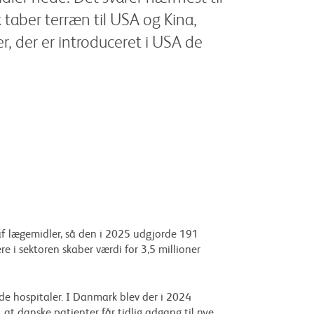
aber terræn til USA og Kina,
r, der er introduceret i USA de
 af lægemidler, så den i 2025 udgjorde 191
e i sektoren skaber værdi for 3,5 millioner
nde hospitaler. I Danmark blev der i 2024
 at danske patienter får tidlig adgang til nye,