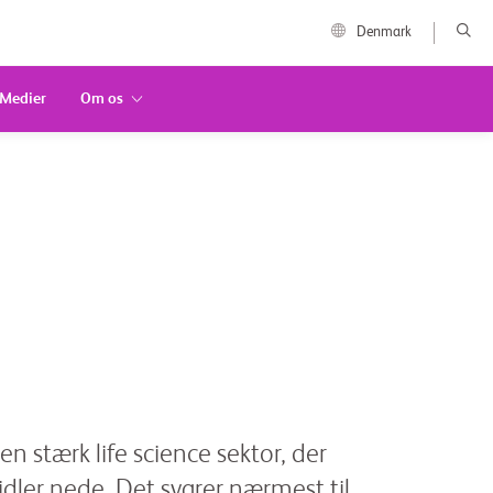
Denmark
Medier
Om os
 stærk life science sektor, der
idler nede. Det svarer nærmest til