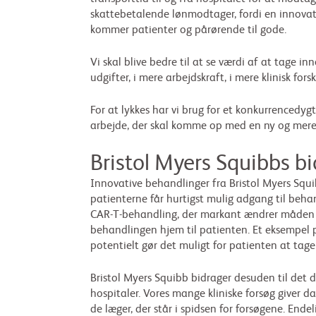
skattebetalende lønmodtager, fordi en innovativ
kommer patienter og pårørende til gode.
Vi skal blive bedre til at se værdi af at tage inn
udgifter, i mere arbejdskraft, i mere klinisk fo
For at lykkes har vi brug for et konkurrencedyg
arbejde, der skal komme op med en ny og mere 
Bristol Myers Squibbs b
Innovative behandlinger fra Bristol Myers Squib
patienterne får hurtigst mulig adgang til beh
CAR-T-behandling, der markant ændrer måden vi
behandlingen hjem til patienten. Et eksempel på
potentielt gør det muligt for patienten at tag
Bristol Myers Squibb bidrager desuden til det 
hospitaler. Vores mange kliniske forsøg giver d
de læger, der står i spidsen for forsøgene. End