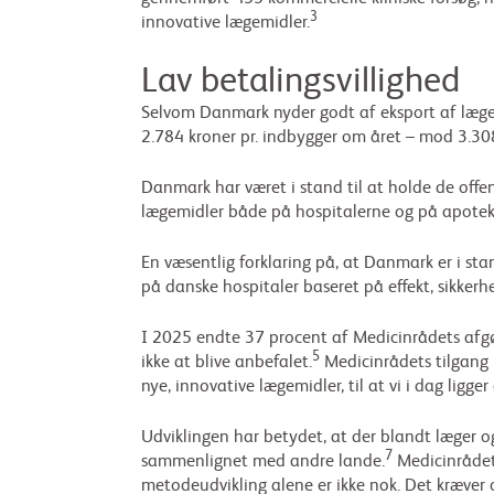
3
innovative lægemidler.
Lav betalingsvillighed
Selvom Danmark nyder godt af eksport af lægemi
2.784 kroner pr. indbygger om året – mod 3.308
Danmark har været i stand til at holde de offen
lægemidler både på hospitalerne og på apoteker
En væsentlig forklaring på, at Danmark er i stan
på danske hospitaler baseret på effekt, sikkerhe
I 2025 endte 37 procent af Medicinrådets afgø
5
ikke at blive anbefalet.
Medicinrådets tilgang h
nye, innovative lægemidler, til at vi i dag ligge
Udviklingen har betydet, at der blandt læger o
7
sammenlignet med andre lande.
Medicinrådet 
metodeudvikling alene er ikke nok. Det kræver og