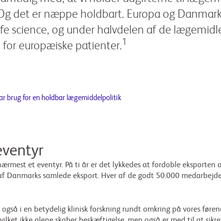
Og det er næppe holdbart. Europa og Danmark t
ife science, og under halvdelen af de lægemidle
1
ge for europæiske patienter.
r brug for en holdbar lægemiddelpolitik
eventyr
nærmest et eventyr. På ti år er det lykkedes at fordoble eksporten
el af Danmarks samlede eksport. Hver af de godt 50.000 medarbejder
 også i en betydelig klinisk forskning rundt omkring på vores føre
lket ikke alene skaber beskæftigelse, men også er med til at sikre,