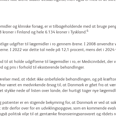
dler og kliniske forsøg, er vi tilbageholdende med at bruge peng
4
 kroner i Finland og hele 6.134 kroner i Tyskland.
tlige udgifter til lægemidler i ro gennem årene. I 2008 anvendte v
ne. I 2022 var dette tal nede på 12,1 procent, mens det i 2024 va
d til at holde udgifterne til lægemidler i ro, er Medicinrådet, der
d og pris i forhold til eksisterende behandlinger.
relser med, at rådet ikke anbefalede behandlingen, og på kræfto
ar været en medvirkende årsag til, at Danmark er gået fra at være 
r et stykke nede af listen over lande, der hurtigt tager nye lægemidle
g patienter er en stigende bekymring for, at Danmark er ved at s
står derfor over for en udviklingsopgave, som en kommende evalue
så politisk vilje til at gentænke finansieringsansvaret og rådets r