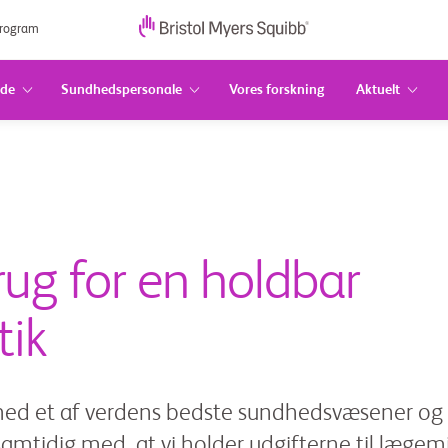
program
nde
Sundhedspersonale
Vores forskning
Aktuelt
ug for en holdbar
tik
med et af verdens bedste sundhedsvæsener og en
amtidig med, at vi holder udgifterne til lægem