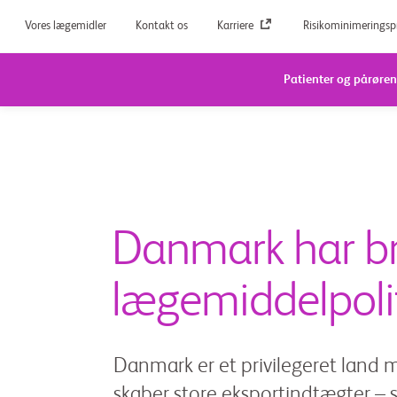
Vores lægemidler
Kontakt os
Karriere
Risikominimerings
Patienter og pårøre
Danmark har br
lægemiddelpoli
Danmark er et privilegeret land 
skaber store eksportindtægter – s