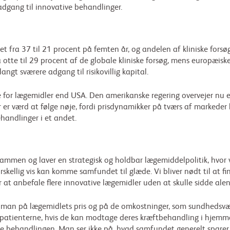
 adgang til innovative behandlinger.
t fra 37 til 21 procent på femten år, og andelen af kliniske forsø
a otte til 29 procent af de globale kliniske forsøg, mens europæis
ngt sværere adgang til risikovillig kapital.
 for lægemidler end USA. Den amerikanske regering overvejer nu e
r er værd at følge nøje, fordi prisdynamikker på tværs af marked
handlinger i et andet.
 sammen og laver en strategisk og holdbar lægemiddelpolitik, hvor v
skellig vis kan komme samfundet til glæde. Vi bliver nødt til at f
t anbefale flere innovative lægemidler uden at skulle sidde alene 
 man på lægemidlets pris og på de omkostninger, som sundhedsv
 patienterne, hvis de kan modtage deres kræftbehandling i hjemmet 
ge behandlingen. Man ser ikke på, hvad samfundet generelt sparer, 