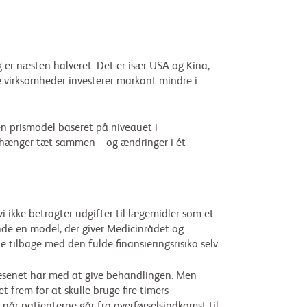
g er næsten halveret. Det er især USA og Kina,
ke virksomheder investerer markant mindre i
n prismodel baseret på niveauet i
er hænger tæt sammen – og ændringer i ét
i ikke betragter udgifter til lægemidler som et
inde en model, der giver Medicinrådet og
tilbage med den fulde finansieringsrisiko selv.
æsenet har med at give behandlingen. Men
frem for at skulle bruge fire timers
når patienterne går fra overførselsindkomst til