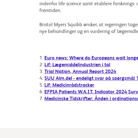
indenfor life science samt etablere forsknings-
fremtiden.
Bristol Myers Squibb ønsker, at regeringen tager
nye behandlinger og en vurdering af lægemidle
1.
Euro news: Where do Europeans wait longe
2.
Lif: Lægemiddelindustrien i tal
3.
Trial Nation, Annual Report 2024
4.
SUU Alm.del - endeligt svar på spørgsmål 
5.
Lif: Medicinrådstracker
6.
EFPIA Patients W.A.I.T. Indicator 2024 Sur
7.
Medicinske Tidskrifter: Ånden i ordinations