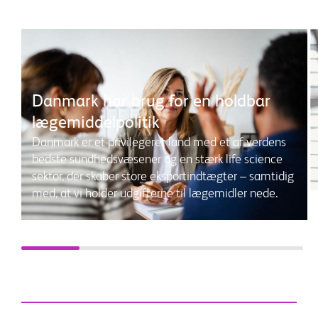
Danmark har brug for en holdbar
lægemiddelpolitik
Danmark er et privilegeret land med et af verdens
bedste sundhedsvæsener og en stærk life science
sektor, der skaber store eksportindtægter – samtidig
med, at vi holder udgifterne til lægemidler nede.