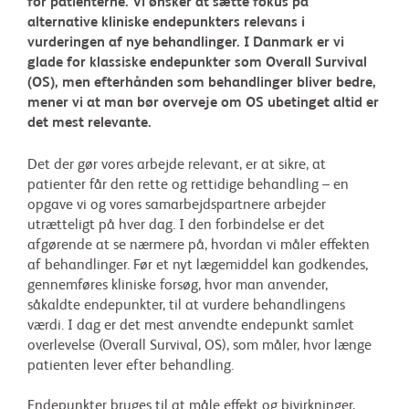
for patienterne. Vi ønsker at sætte fokus på
alternative kliniske endepunkters relevans i
vurderingen af nye behandlinger. I Danmark er vi
glade for klassiske endepunkter som Overall Survival
(OS), men efterhånden som behandlinger bliver bedre,
mener vi at man bør overveje om OS ubetinget altid er
det mest relevante.
Det der gør vores arbejde relevant, er at sikre, at
patienter får den rette og rettidige behandling – en
opgave vi og vores samarbejdspartnere arbejder
utrætteligt på hver dag. I den forbindelse er det
afgørende at se nærmere på, hvordan vi måler effekten
af behandlinger. Før et nyt lægemiddel kan godkendes,
gennemføres kliniske forsøg, hvor man anvender,
såkaldte endepunkter, til at vurdere behandlingens
værdi. I dag er det mest anvendte endepunkt samlet
overlevelse (Overall Survival, OS), som måler, hvor længe
patienten lever efter behandling.
Endepunkter bruges til at måle effekt og bivirkninger,