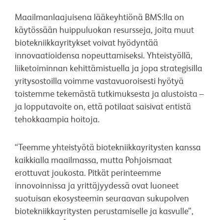
Maailmanlaajuisena lääkeyhtiönä BMS:lla on
käytössään huippuluokan resursseja, joita muut
biotekniikkayritykset voivat hyödyntää
innovaatioidensa nopeuttamiseksi. Yhteistyöllä,
liiketoiminnan kehittämistuella ja jopa strategisilla
yritysostoilla voimme vastavuoroisesti hyötyä
toistemme tekemästä tutkimuksesta ja alustoista –
ja lopputavoite on, että potilaat saisivat entistä
tehokkaampia hoitoja.
“Teemme yhteistyötä biotekniikkayritysten kanssa
kaikkialla maailmassa, mutta Pohjoismaat
erottuvat joukosta. Pitkät perinteemme
innovoinnissa ja yrittäjyydessä ovat luoneet
suotuisan ekosysteemin seuraavan sukupolven
biotekniikkayritysten perustamiselle ja kasvulle”,