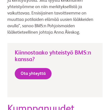
ja kehitystyössä. Siitä syystä keskinäinen
yhteistyömme on niin merkityksellistä ja
vaikuttavaa. Ensisijainen tavoitteemme on
muuttaa potilaiden elämää uusien lääkkeiden
avulla”, sanoo BMS:n Pohjoismaiden
lääketieteellinen johtaja Anna Åleskog.
Kiinnostaako yhteistyö BMS:n
kanssa?
Ota yhteyttä
Kumppanuudet