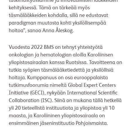
tutkimustyössämme ja innovatiivisten lääkkeiden
kehityksessä. Tämä on tärkeää myös
täsmälääkkeiden kohdalla, sillä ne edustavat
paradigman muutosta kohti yksilöllisempää
hoitoa”, sanoo Anna Åleskog.
Vuodesta 2022 BMS on tehnyt yhteistyötä
onkologian ja hematologian aloilla Karoliinisen
yliopistosairaalan kanssa Ruotsissa. Tavoitteena on
tutkia syöpien täsmälääketiedettä ja yksilöllisiä
hoitoja. Kumppanuus on osa eurooppalaista
tutkimusfoorumia nimeltä Global Expert Centers
Initiative (GECI), nykyään International Scientific
Collaboration (ISC). Siinä on mukana tällä hetkellä
yli 20 tieteellistä instituutiota ja yliopistoa yli 10
maasta, ja Karoliininen yliopistosairaala on
ensimmäinen jäseninstituutio Pohjoismaista.