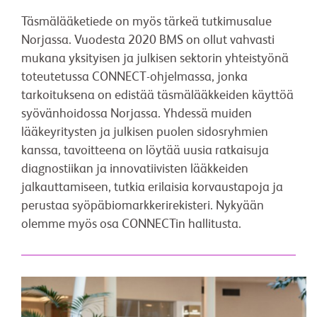
Täsmälääketiede on myös tärkeä tutkimusalue
Norjassa. Vuodesta 2020 BMS on ollut vahvasti
mukana yksityisen ja julkisen sektorin yhteistyönä
toteutetussa CONNECT-ohjelmassa, jonka
tarkoituksena on edistää täsmälääkkeiden käyttöä
syövänhoidossa Norjassa. Yhdessä muiden
lääkeyritysten ja julkisen puolen sidosryhmien
kanssa, tavoitteena on löytää uusia ratkaisuja
diagnostiikan ja innovatiivisten lääkkeiden
jalkauttamiseen, tutkia erilaisia korvaustapoja ja
perustaa syöpäbiomarkkerirekisteri. Nykyään
olemme myös osa CONNECTin hallitusta.