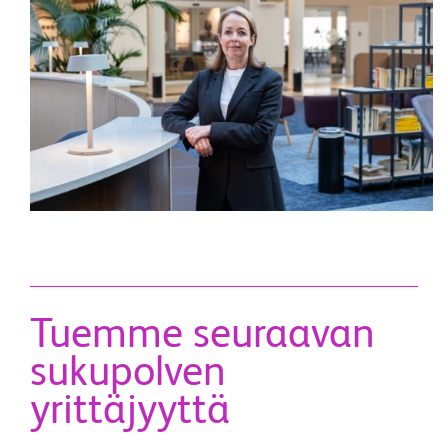
Tuemme seuraavan
sukupolven
yrittäjyyttä