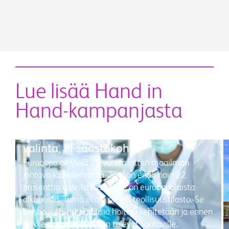
Lue lisää Hand in
Hand-kampanjasta
Lääkepolitiikka on strateginen
valinta, ei säästökohde
Eurooppa oli vielä 25 vuotta sitten maailman
johtava lääkekehittäjä. Tänään enää noin 22
prosenttia uusista lääkkeistä on eurooppalaista
alkuperää. Tämä ei ole pelkkä teollisuustilasto. Se
kertoo siitä, missä uusia hoitoja kehitetään ja ennen
kaikkea kenelle ne ensin tulevat saataville.