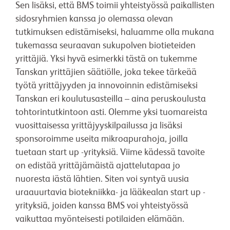
Sen lisäksi, että BMS toimii yhteistyössä paikallisten
sidosryhmien kanssa jo olemassa olevan
tutkimuksen edistämiseksi, haluamme olla mukana
tukemassa seuraavan sukupolven biotieteiden
yrittäjiä. Yksi hyvä esimerkki tästä on tukemme
Tanskan yrittäjien säätiölle, joka tekee tärkeää
työtä yrittäjyyden ja innovoinnin edistämiseksi
Tanskan eri koulutusasteilla – aina peruskoulusta
tohtorintutkintoon asti. Olemme yksi tuomareista
vuosittaisessa yrittäjyyskilpailussa ja lisäksi
sponsoroimme useita mikroapurahoja, joilla
tuetaan start up -yrityksiä. Viime kädessä tavoite
on edistää yrittäjämäistä ajattelutapaa jo
nuoresta iästä lähtien. Siten voi syntyä uusia
uraauurtavia biotekniikka- ja lääkealan start up -
yrityksiä, joiden kanssa BMS voi yhteistyössä
vaikuttaa myönteisesti potilaiden elämään.