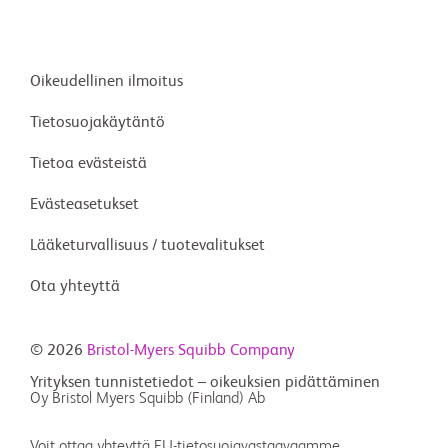
Oikeudellinen ilmoitus
Tietosuojakäytäntö
Tietoa evästeistä
Evästeasetukset
Lääketurvallisuus / tuotevalitukset
Ota yhteyttä
© 2026
Bristol-Myers Squibb Company
Yrityksen tunnistetiedot – oikeuksien pidättäminen
Oy Bristol Myers Squibb (Finland) Ab
Voit ottaa yhteyttä EU-tietosuojavastaavaamme