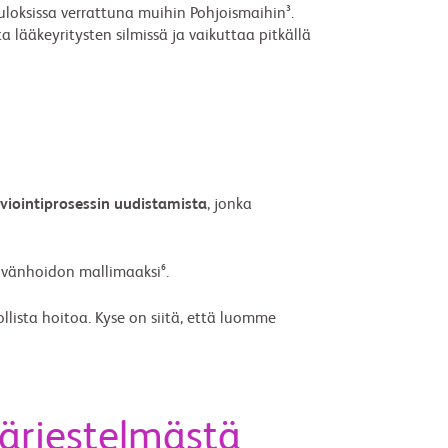
oksissa verrattuna muihin Pohjoismaihin³.
lääkeyritysten silmissä ja vaikuttaa pitkällä
viointiprosessin uudistamista
, jonka
övänhoidon mallimaaksi⁶.
ista hoitoa. Kyse on siitä, että luomme
ärjestelmästä