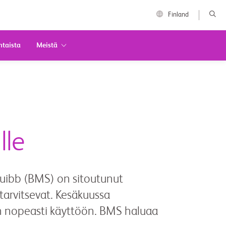
Finland
htaista
Meistä
lle
 Squibb (BMS) on sitoutunut
tarvitsevat. Kesäkuussa
 nopeasti käyttöön. BMS haluaa