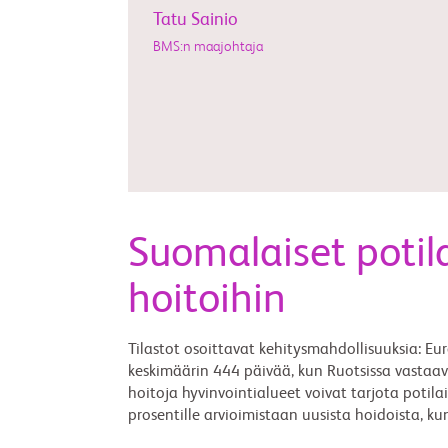
Tatu Sainio
BMS:n maajohtaja
Suomalaiset poti
hoitoihin
Tilastot osoittavat kehitysmahdollisuuksia:
keskimäärin 444 päivää, kun Ruotsissa vastaa
hoitoja hyvinvointialueet voivat tarjota potila
prosentille arvioimistaan uusista hoidoista, ku