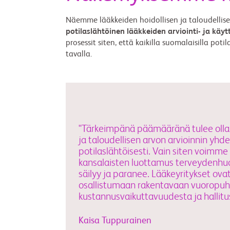
Näemme lääkkeiden hoidollisen ja taloudellis
potilaslähtöinen lääkkeiden arviointi- ja käy
prosessit siten, että kaikilla suomalaisilla po
tavalla.
"Tärkeimpänä päämääränä tulee olla 
ja taloudellisen arvon arvioinnin y
potilaslähtöisesti. Vain siten voimme
kansalaisten luottamus terveydenh
säilyy ja paranee. Lääkeyritykset ova
osallistumaan rakentavaan vuoropuh
kustannusvaikuttavuudesta ja hallit
Kaisa Tuppurainen