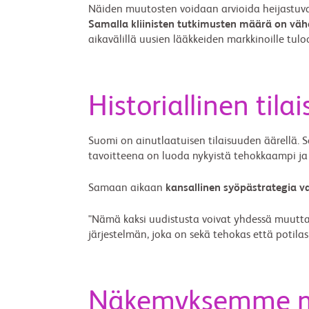
Näiden muutosten voidaan arvioida heijastuva
Samalla kliinisten tutkimusten määrä on vä
aikavälillä uusien lääkkeiden markkinoille tulo
Historiallinen tila
Suomi on ainutlaatuisen tilaisuuden äärellä. So
tavoitteena on luoda nykyistä tehokkaampi ja 
Samaan aikaan
kansallinen syöpästrategia v
"Nämä kaksi uudistusta voivat yhdessä muutta
järjestelmän, joka on sekä tehokas että potil
Näkemyksemme mod