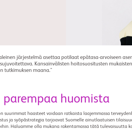
aleinen järjestelmä asettaa potilaat epätasa-arvoiseen asem
sujuvoitettava. Kansainvälisten hoitosuositusten mukaisten
sen tutkimuksen maana."
ti parempaa huomista
on suurimmat haasteet voidaan ratkaista laajemmassa terveyden
s ja syöpästrategia tarjoavat Suomelle ainutlaatuisen tilaisuud
itoihin. Haluamme olla mukana rakentamassa tätä tulevaisuutta 