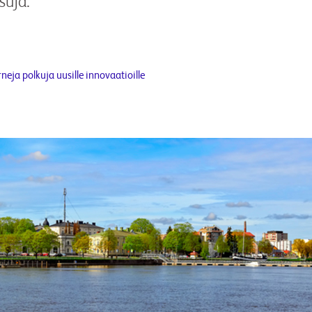
suja.
eja polkuja uusille innovaatioille