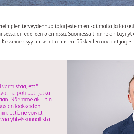
eimpien terveydenhuoltojärjestelmien kotimaita ja lääketie
tamisessa on edelleen olemassa. Suomessa tilanne on käynyt 
 Keskeinen syy on se, että uusien lääkkeiden arviointijärj
i varmistaa, että
vat ne potilaat, jotka
aikaan. Näemme akuutin
usien lääkkeiden
iin, että ne voivat
vää yhteiskunnallista