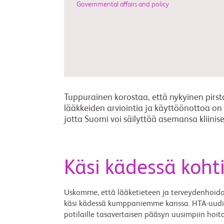
Governmental affairs and policy
Tuppurainen korostaa, että nykyinen pirst
lääkkeiden arviointia ja käyttöönottoa on 
jotta Suomi voi säilyttää asemansa kliini
Käsi kädessä koh
Uskomme, että lääketieteen ja terveydenhoid
käsi kädessä kumppaniemme kanssa. HTA-uudistu
potilaille tasavertaisen pääsyn uusimpiin ho