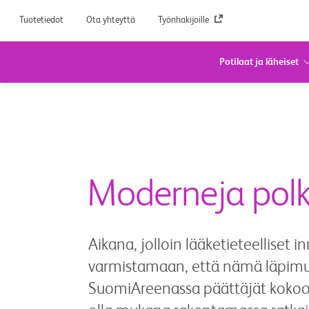
Tuotetiedot
Ota yhteyttä
Työnhakijoille
Potilaat ja läheiset
Moderneja polku
Aikana, jolloin lääketieteelliset 
varmistamaan, että nämä läpimurro
SuomiAreenassa päättäjät kokoo