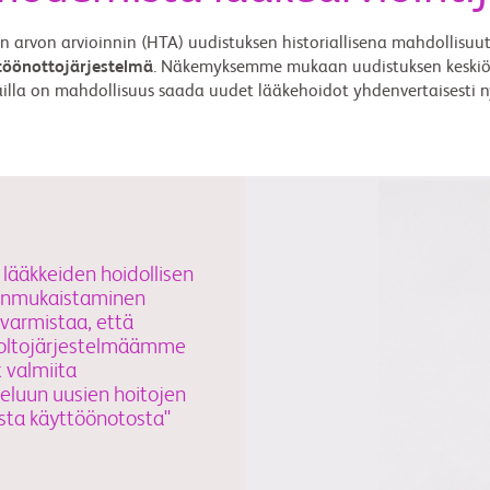
en arvon arvioinnin (HTA) uudistuksen historiallisena mahdollis
ttöönottojärjestelmä
. Näkemyksemme mukaan uudistuksen keskiössä
tilailla on mahdollisuus saada uudet lääkehoidot yhdenvertaisesti
lääkkeiden hoidollisen
hdenmukaistaminen
 varmistaa, että
uoltojärjestelmäämme
t valmiita
eluun uusien hoitojen
usta käyttöönotosta"