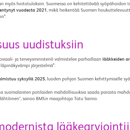
n myös hoitotuloksiin. Suomessa on kehitettävää syöpähoidon tul
hentynyt vuodesta 2021
, mikä heikentää Suomen houkuttelevuutta 
on⁴.
isuus uudistuksiin
siaali- ja terveysministeriö valmistelee parhaillaan
lääkkeiden ar
läpinäkyvämpi järjestelmä⁵.
almistuu syksyllä 2025
, luoden pohjan Suomen kehittymiselle sy
a suomalaisten potilaiden mahdollisuuksia saada parasta mahdoll
aslähtöinen", sanoo BMS:n maajohtaja Tatu Sainio.
ernista lääkearviointij