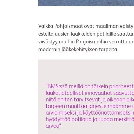
Vaikka Pohjoismaat ovat maailman edistyn
esteitä uusien lääkkeiden potilaille saat
viivästyy muihin Pohjoismaihin verrattuna.
modernin lääkekehityksen tarpeita.
"BMS:ssä meillä on tärkein prioriteett
lääketieteelliset innovaatiot saavutta
niitä eniten tarvitsevat ja oikeaan 
tarpeen muuttaa järjestelmäämme u
arvioimiseksi ja käyttöönottamiseksi n
hyödyttää potilaita ja tuoda merkittä
arvoa"