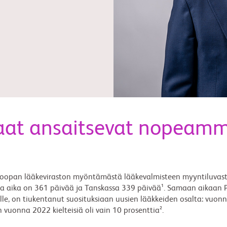
laat ansaitsevat nopeam
 Euroopan lääkeviraston myöntämästä lääkevalmisteen myyntiluva
va aika on 361 päivää ja Tanskassa 339 päivää¹. Samaan aikaan 
ille, on tiukentanut suosituksiaan uusien lääkkeiden osalta: vuonn
n vuonna 2022 kielteisiä oli vain 10 prosenttia².