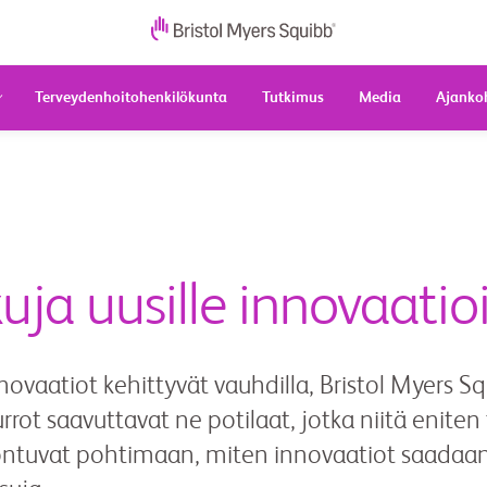
Terveydenhoitohenkilökunta
Tutkimus
Media
Ajanko
ja uusille innovaatioi
innovaatiot kehittyvät vauhdilla, Bristol Myers
t saavuttavat ne potilaat, jotka niitä eniten 
ntuvat pohtimaan, miten innovaatiot saadaan