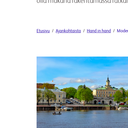
olla mukana rakentamassa ratkai
Etusivu
Ajankohtaista
Hand in hand
Modern