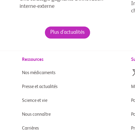
I
interne-externe
c
Plus d'actualités
Ressources
S
Nos médicaments
Presse et actualités
M
Science et vie
Po
Nous connaître
Po
Carrières
P