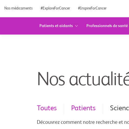
Nos médicaments
#ExploreForCancer
#InspireForCancer
Patients et aidants
Professionnels de santé
Nos actualit
Toutes
Patients
Scien
Découvrez comment notre recherche et nos 