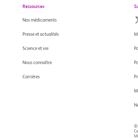
Ressources
S
Nos médicaments
Presse et actualités
M
Science et vie
Po
Nous connaître
Po
Carrières
P
M
N
©
Ce
Mi