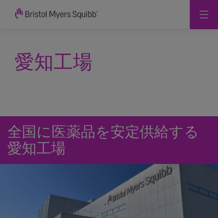
愛知工場
全国に医薬品を
安定供給する
愛知工場