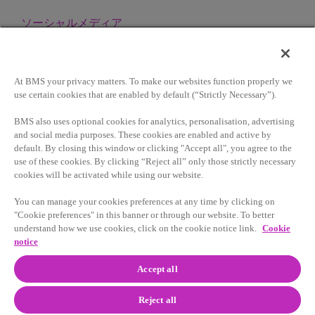
ソーシャルメディア
At BMS your privacy matters. To make our websites function properly we
サイト利用条件
use certain cookies that are enabled by default (“Strictly Necessary”).
BMS also uses optional cookies for analytics, personalisation, advertising
プライバシーポリシー
and social media purposes. These cookies are enabled and active by
default. By closing this window or clicking "Accept all", you agree to the
クッキー設定
use of these cookies. By clicking “Reject all” only those strictly necessary
cookies will be activated while using our website.
ソーシャルメディアポリシー
You can manage your cookies preferences at any time by clicking on
お問い合わせ
"Cookie preferences" in this banner or through our website. To better
understand how we use cookies, click on the cookie notice link.
Cookie
サイトマップ
notice
Accept all
© 2026 Bristol-Myers Squibb Company
Reject all