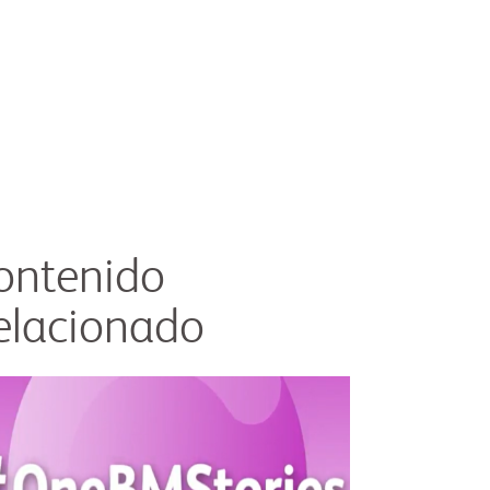
ontenido
elacionado