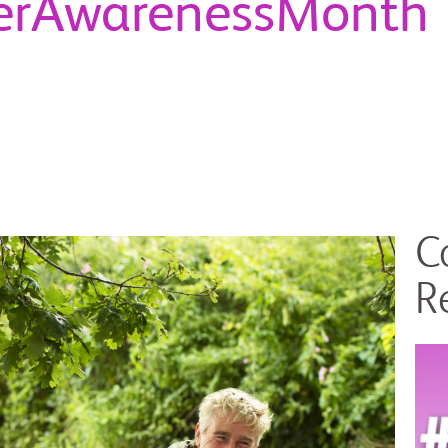
cerAwarenessMonth
C
R