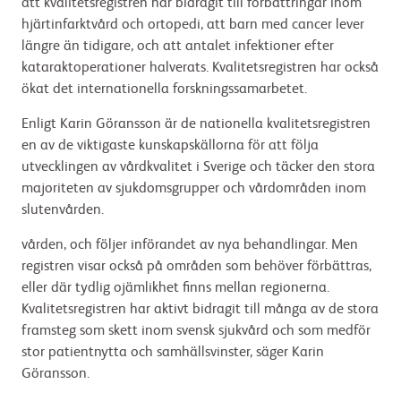
att kvalitetsregistren har bidragit till förbättringar inom
hjärtinfarktvård och ortopedi, att barn med cancer lever
längre än tidigare, och att antalet infektioner efter
kataraktoperationer halverats. Kvalitetsregistren har också
ökat det internationella forskningssamarbetet.
Enligt Karin Göransson är de nationella kvalitetsregistren
en av de viktigaste kunskapskällorna för att följa
utvecklingen av vårdkvalitet i Sverige och täcker den stora
majoriteten av sjukdomsgrupper och vårdområden inom
slutenvården.
vården, och följer införandet av nya behandlingar. Men
registren visar också på områden som behöver förbättras,
eller där tydlig ojämlikhet finns mellan regionerna.
Kvalitetsregistren har aktivt bidragit till många av de stora
framsteg som skett inom svensk sjukvård och som medför
stor patientnytta och samhällsvinster, säger Karin
Göransson.